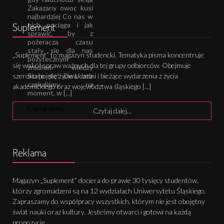
Zakazany owoc kusi
najbardziej Co nas w
Suplement
nich pociąga i jak
sprawić, by z
pożeracza czasu
stały się dla nas
„Suplement” to magazyn studencki. Tematyka pisma koncentruje
pożytecznym
się wokół spraw ważnych dla tej grupy odbiorców. Obejmuje
źródłem wiedzy
Stało się! Dwa lata
szeroko pojęte życie Uczelni i bieżące wydarzenia z życia
czekaliśmy na
akademickiego oraz województwa śląskiego [...]
moment, w [...]
Czytaj dalej...
Czytaj dalej...
Reklama
Magazyn „Suplement” dociera do prawie 30 tysięcy studentów,
którzy zgromadzeni są na 12 wydziałach Uniwersytetu Śląskiego.
Zapraszamy do współpracy wszystkich, którym nie jest obojętny
świat nauki oraz kultury. Jesteśmy otwarci i gotowi na każdą
propozycję.