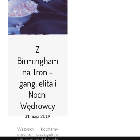
Z
Birmingham
na Tron –
gang, elita i
Nocni
Wędrowcy
31 maja 2019
Wszyscy kochamy
seriale, szczególnie
gdy nadchodzi sesja