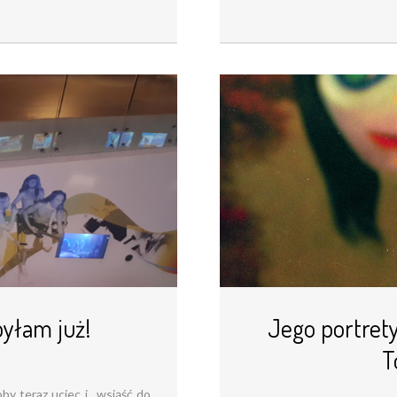
byłam już!
Jego portrety
T
oby teraz uciec i ,,wsiąść do