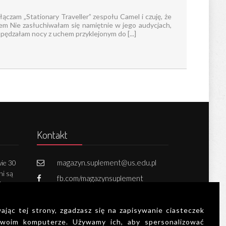
ączam „Stationary Traveller” zespołu Camel i czuję, że
m Nie zasłuchiwałam się namiętnie w jego audycjach,
 spędzałam nocy z uchem przyklejonym do [...]
Kontakt
magazyn.suplement@us.edu.pl
ie 30
ni są
fb.com/magazynsuplement
iego.
731 502 800
h,
oraz
ając tej strony, zgadzasz się na zapisywanie ciasteczek
 każdą
woim komputerze. Używamy ich, aby spersonalizować
Zapisz się do newslettera!