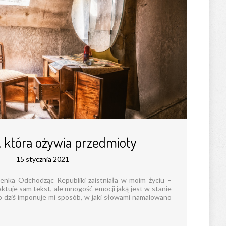
, która ożywia przedmioty
15 stycznia 2021
enka Odchodząc Republiki zaistniała w moim życiu –
aktuje sam tekst, ale mnogość emocji jaką jest w stanie
 dziś imponuje mi sposób, w jaki słowami namalowano