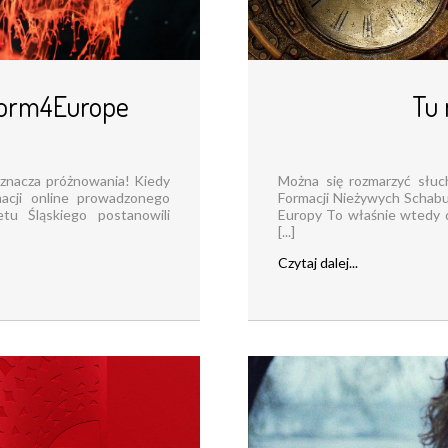
sform4Europe
Tu 
oznacza próżnowania! Kiedy
Można się rozmarzyć słu
macji online prowadzonego
Formacji Nieżywych Schabuf
u Śląskiego postanowili
Europy To właśnie wtedy d
[...]
Czytaj dalej...