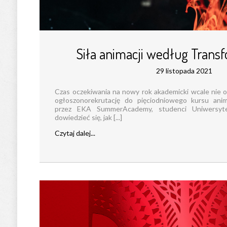
Siła animacji według Tran
29 listopada 2021
Czas oczekiwania na nowy rok akademicki wcale nie 
ogłoszonorekrutację do pięciodniowego kursu ani
przez EKA SummerAcademy, studenci Uniwersytet
dowiedzieć się, jak [...]
Czytaj dalej...