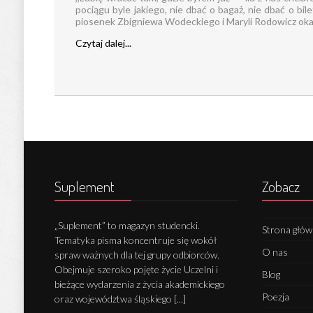
pociągu byle jakiego, nie dbać o bagaż, nie dbać o bi
piosenek Zbigniewa Wodeckiego i Maryli Rodowicz okazuj
Czytaj dalej...
Suplement
Zobacz
„Suplement” to magazyn studencki.
Strona głó
Tematyka pisma koncentruje się wokół
O nas
spraw ważnych dla tej grupy odbiorców.
Obejmuje szeroko pojęte życie Uczelni i
Blog
bieżące wydarzenia z życia akademickiego
Poezja
oraz województwa śląskiego [...]