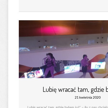
Lubię wracać tam, gdzie 
21 kwietnia 2020
,,Lubię wracać tam, gdzie byłem już’’ – ilu z nas chciał