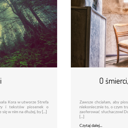
i
O śmierci
ewała Kora w utworze Strefa
Zawsze chciałam, aby pios
szy i tekstów piosenek o
niekoniecznie to, o czym tr
się w nim na dłużej, by [...]
zaoferować słuchaczowi Do
[...]
Czytaj dalej...