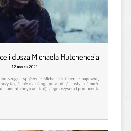
‌ ‌i‌ ‌dusza‌ ‌Michaela‌ ‌Hutchence’a‌
12 marca 2021
pnotyzujące spojrzenie Michael Hutchence naprawdę
 oczy tak, że nie ma nikogo poza tobą" – usłyszeć może
 dokumentalnego australijskiego reżysera i producenta