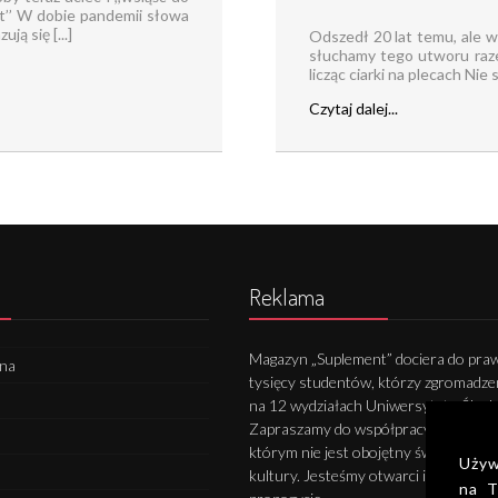
let’’ W dobie pandemii słowa
ą się [...]
Odszedł 20 lat temu, ale wł
słuchamy tego utworu raze
licząc ciarki na plecach Nie
Czytaj dalej...
Reklama
Magazyn „Suplement” dociera do praw
wna
tysięcy studentów, którzy zgromadze
na 12 wydziałach Uniwersytetu Śląsk
Zapraszamy do współpracy wszystkic
którym nie jest obojętny świat nauki 
Używ
kultury. Jesteśmy otwarci i gotowi na
na T