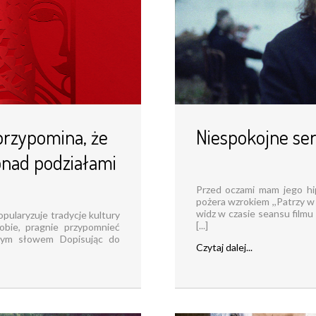
przypomina, że
Niespokojne‌ ‌serce
onad podziałami
Przed oczami mam jego hi
pożera wzrokiem ,,Patrzy w
widz w czasie seansu filmu
ularyzuje tradycje kultury
[...]
obie, pragnie przypomnieć
brym słowem Dopisując do
Czytaj dalej...