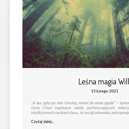
Leśna magia Will
13 lutego 2021
„A las, gdy po nim chodzę, mówi że mnie zgubi” – śpi
ciszy Choć napisano wiele zachwycających wier
niezliczonych urokach lasu, to wciąż niewielu zatrzymuje 
Czytaj dalej...