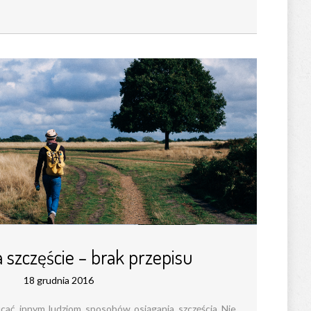
 szczęście – brak przepisu
18 grudnia 2016
cać innym ludziom sposobów osiągania szczęścia Nie