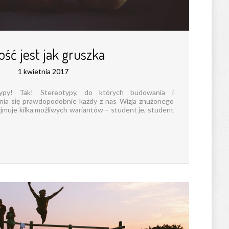
ość jest jak gruszka
1 kwietnia 2017
ypy! Tak! Stereotypy, do których budowania i
nia się prawdopodobnie każdy z nas Wizja znużonego
jmuje kilka możliwych wariantów – student je, student