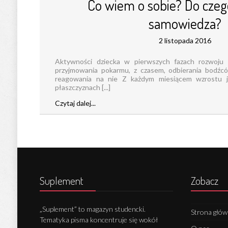
Co wiem o sobie? Do czeg
samowiedza?
2 listopada 2016
Aktywności dziecka w pierwszych fazach rozwoju o
przyjmowania pokarmu, z czasem, odbierania bodźc
reagowania na nie Z każdym miesiącem wzrostu j
płaszczyznach [...]
Czytaj dalej...
Suplement
Zobacz
„Suplement” to magazyn studencki.
Strona głó
Tematyka pisma koncentruje się wokół