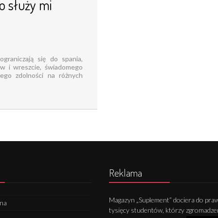
o służy mi
graniczają się do spania,
ów i wreszcie, świadomego
ego zdolności na różnych
Reklama
Magazyn „Suplement” dociera do praw
wna
tysięcy studentów, którzy zgromadze