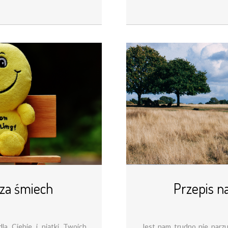
za śmiech
Przepis na
a Ciebie i piątki Twoich
Jest nam trudno nie narzu