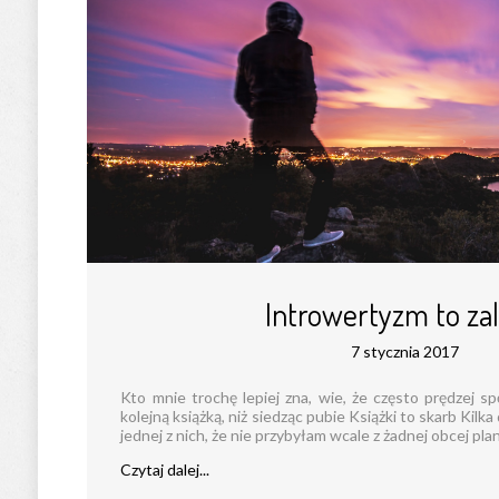
Introwertyzm to zal
7 stycznia 2017
Kto mnie trochę lepiej zna, wie, że często prędzej 
kolejną książką, niż siedząc pubie Książki to skarb Kilk
jednej z nich, że nie przybyłam wcale z żadnej obcej planet
Czytaj dalej...