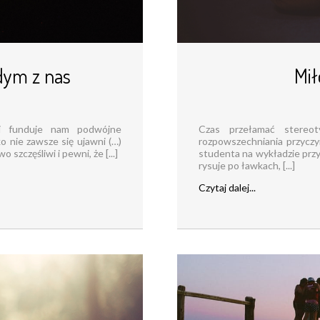
dym z nas
Mił
 i funduje nam podwójne
Czas przełamać stereot
o nie zawsze się ujawni (…)
rozpowszechniania przyczy
szczęśliwi i pewni, że [...]
studenta na wykładzie przy
rysuje po ławkach, [...]
Czytaj dalej...