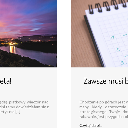
eta!
Zawsze musi b
spędzę piątkowy wieczór nad
Chodzenie po górach jest 
a dni temu dowiedziałam się z
mapy kiedy ostatecznie
y i nie [...]
strategicznego Twoje dot
zabawnie, jest przygoda, robi
Czytaj dalej...