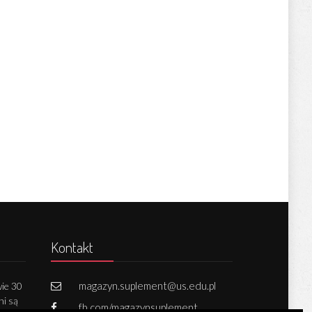
Kontakt
magazyn.suplement@us.edu.pl
ie 30
ni są
fb.com/magazynsuplement