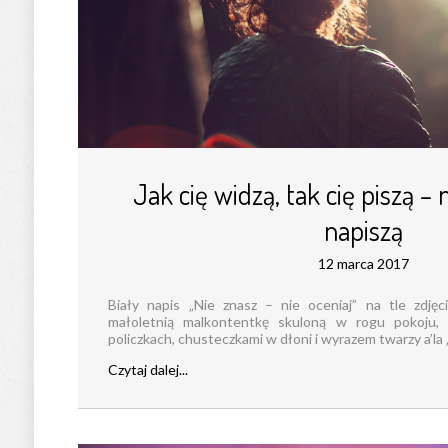
Jak cię widzą, tak cię piszą – 
napiszą
12 marca 2017
Biały napis „Nie znasz – nie oceniaj” na tle zdjęc
małoletnią malkontentkę skuloną w rogu pokoju
policzkach, chusteczkami w dłoni i wyrazem twarzy a’la „b
Czytaj dalej...