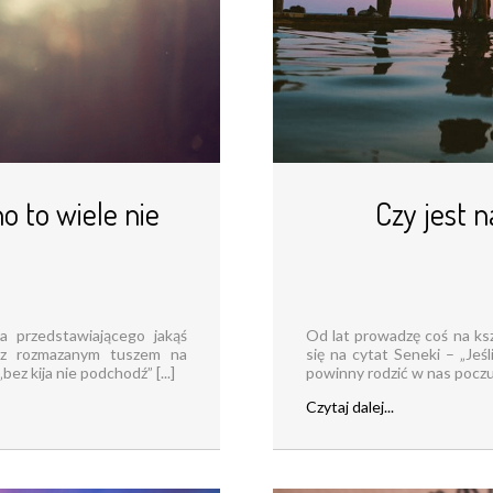
no to wiele nie
Czy jest n
ia przedstawiającego jakąś
Od lat prowadzę coś na kszt
, z rozmazanym tuszem na
się na cytat Seneki – „Jeś
ez kija nie podchodź” [...]
powinny rodzić w nas poczuc
Czytaj dalej...