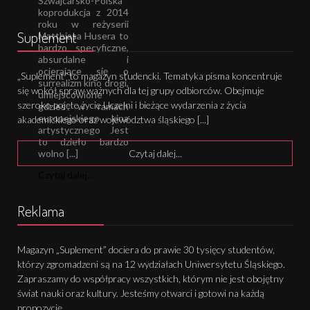
Szwajcarsko-Polska
koprodukcja z 2014
roku w reżyserii
Suplement
Matthiasa Husera to
bardzo specyficzne,
absurdalne i
ocierające się o
„Suplement” to magazyn studencki. Tematyka pisma koncentruje
surrealizm kino drogi,
się wokół spraw ważnych dla tej grupy odbiorców. Obejmuje
umiejscowione
szeroko pojęte życie Uczelni i bieżące wydarzenia z życia
gdzieś w ramach
europejskiego kina
akademickiego oraz województwa śląskiego [...]
artystycznego Jest
to dzieło bardzo
wolno [...]
Czytaj dalej...
Czytaj dalej...
Reklama
Magazyn „Suplement” dociera do prawie 30 tysięcy studentów,
którzy zgromadzeni są na 12 wydziałach Uniwersytetu Śląskiego.
Zapraszamy do współpracy wszystkich, którym nie jest obojętny
świat nauki oraz kultury. Jesteśmy otwarci i gotowi na każdą
propozycję.