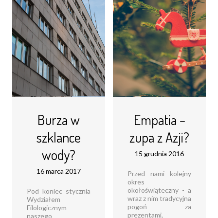
Dlaczego boimy się
fascynować czy
mówić Może jest z
pasjonować W
nami tak jak [...]
rzeczywistości, w
której wszystko
Czytaj dalej...
usiłuje bazować [...]
Czytaj dalej...
Burza w
Empatia –
szklance
zupa z Azji?
wody?
15 grudnia 2016
16 marca 2017
Przed nami kolejny
okres
okołoświąteczny - a
Pod koniec stycznia
wraz z nim tradycyjna
Wydziałem
pogoń za
Filologicznym
prezentami,
naszego