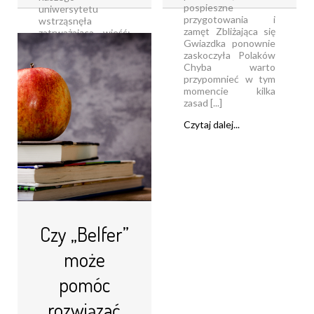
pospieszne
uniwersytetu
przygotowania i
wstrząsnęła
zamęt Zbliżająca się
zatrważająca wieść:
Gwiazdka ponownie
oto nasza biblioteka
zaskoczyła Polaków
wydziałowa ma
Chyba warto
zostać zlikwidowana
przypomnieć w tym
Najbardziej
momencie kilka
zaczytane
zasad [...]
towarzystwo w
niemal całych
Czytaj dalej...
Katowicach zostanie
bez książek A [...]
Czytaj dalej...
Czy „Belfer”
może
pomóc
rozwiązać