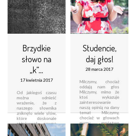
Brzydkie
Studencie,
słowo na
daj głos!
„k”…
28 marca 2017
17 kwietnia 2017
Milczymy, chociaż
oddają nam głos
Milczymy, mimo że
Od jakiegoś czasu
ktoś wykazuje
można odnieść
zainteresowanie
wrażenie, że z
naszą opinią na dany
naszego słownika
temat Milczymy,
zniknęło wiele słów,
chociaż w głowach
które doskonale
mamy mnóstwo
różnicowały pewne
potencjału – tak, to
emocje Przestajemy
my, studenci
się ekscytować,