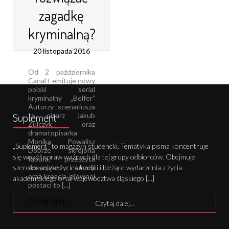
zagadkę
kryminalną?
20 listopada 2016
Od 2 października
Canal+ emituje nowy
polski serial
kryminalny „Belfer”
Autorzy scenariusza
Suplement
to pisarz Jakub
Żulczyk oraz
dramatopisarka
Monika Powalisz
„Suplement” to magazyn studencki. Tematyka pisma koncentruje
Dobrze skrojona
się wokół spraw ważnych dla tej grupy odbiorców. Obejmuje
fabuła, przeszyta
dreszczem emocji
szeroko pojęte życie Uczelni i bieżące wydarzenia z życia
oraz kreacja głównej
akademickiego oraz województwa śląskiego [...]
postaci to [...]
Czytaj dalej...
Czytaj dalej...