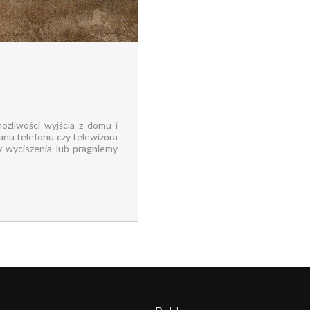
ożliwości wyjścia z domu i
anu telefonu czy telewizora
 wyciszenia lub pragniemy