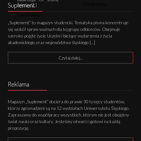
Suplement
Czytaj dalej...
między [...]
Czytaj dalej...
„Suplement” to magazyn studencki. Tematyka pisma koncentruje
się wokół spraw ważnych dla tej grupy odbiorców. Obejmuje
szeroko pojęte życie Uczelni i bieżące wydarzenia z życia
akademickiego oraz województwa śląskiego [...]
Czytaj dalej...
Reklama
Magazyn „Suplement” dociera do prawie 30 tysięcy studentów,
którzy zgromadzeni są na 12 wydziałach Uniwersytetu Śląskiego.
Zapraszamy do współpracy wszystkich, którym nie jest obojętny
świat nauki oraz kultury. Jesteśmy otwarci i gotowi na każdą
propozycję.