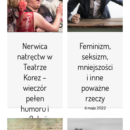
Nerwica
Feminizm,
natręctw w
seksizm,
Teatrze
mniejszości
Korez –
i inne
wieczór
poważne
pełen
rzeczy
humoru i
6 maja 2022
refleksji
Od kilku (a nawet
kilkunastu) lat
25 listopada 2024
obserwujemy w