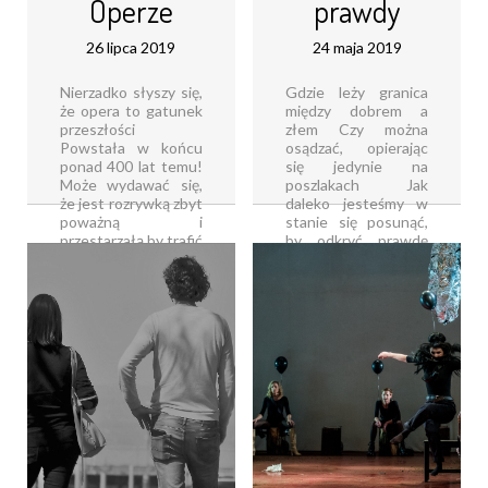
Operze
prawdy
26 lipca 2019
24 maja 2019
Nierzadko słyszy się,
Gdzie leży granica
że opera to gatunek
między dobrem a
przeszłości
złem Czy można
Powstała w końcu
osądzać, opierając
ponad 400 lat temu!
się jedynie na
Może wydawać się,
poszlakach Jak
że jest rozrywką zbyt
daleko jesteśmy w
poważną i
stanie się posunąć,
przestarzałą by trafić
by odkryć prawdę
w studencki gust
Scena Kameralna
Teatr Zagłębia
Teatru Śląskiego to
wychodzi naprzeciw
miejsce, w którym
tym stereotypom,
kontakt ze sztuką [...]
[...]
Czytaj dalej...
Czytaj dalej...