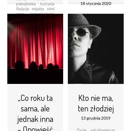
18 stycznia 2020
pokojówka Justysia
Relacje między nimi
oraz przeniesienie
Data 12 grudnia
ich losów z XIX-
2019 r zapisze się na
wiecznych salonów
kartach historii
do współczesności
Teatru Miejskiego w
zdecydowanie
Gliwicach To właśnie
zwiastują dobrą
wtedy miała miejsce
zabawę!
premiera Dwunastu
Przeniesienie [...]
gniewnych ludzi w
reżyserii Adama
Czytaj dalej...
Sajnuka Czy spektakl
teatralny, oparty na
tym samym
scenariuszu
Reginalda [...]
Czytaj dalej...
„Co roku ta
Kto nie ma,
sama, ale
ten złodziej
jednak inna
13 grudnia 2019
– Opowieść
Życie odczłowiecza