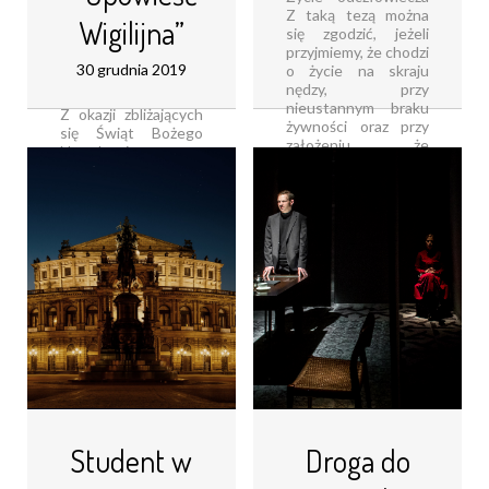
Z taką tezą można
Wigilijna”
się zgodzić, jeżeli
przyjmiemy, że chodzi
30 grudnia 2019
o życie na skraju
nędzy, przy
nieustannym braku
Z okazji zbliżających
żywności oraz przy
się Świąt Bożego
założeniu, że
Narodzenia, czasu
człowieczeństwo to
refleksji, radości i
zbiór pozytywnych
przebaczenia,
cech, które określają
wybrałam się do
istotę [...]
Teatru Zagłębia w
Sosnowcu na
Czytaj dalej...
sztukę„Opowieść
Wigilijna” w reżyserii
Justyny Łagowskiej
Spektakl rozpoczął
Dickens (w [...]
Czytaj dalej...
Student w
Droga do