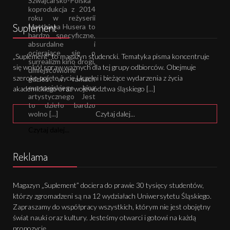
Szwajcarsko-Polska
koprodukcja z 2014
roku w reżyserii
Suplement
Matthiasa Husera to
bardzo specyficzne,
absurdalne i
ocierające się o
„Suplement” to magazyn studencki. Tematyka pisma koncentruje
surrealizm kino drogi,
się wokół spraw ważnych dla tej grupy odbiorców. Obejmuje
umiejscowione
szeroko pojęte życie Uczelni i bieżące wydarzenia z życia
gdzieś w ramach
europejskiego kina
akademickiego oraz województwa śląskiego [...]
artystycznego Jest
to dzieło bardzo
wolno [...]
Czytaj dalej...
Czytaj dalej...
Reklama
Magazyn „Suplement” dociera do prawie 30 tysięcy studentów,
którzy zgromadzeni są na 12 wydziałach Uniwersytetu Śląskiego.
Zapraszamy do współpracy wszystkich, którym nie jest obojętny
świat nauki oraz kultury. Jesteśmy otwarci i gotowi na każdą
propozycję.