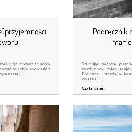
ie)przyjemności
Podręcznik do
otworu
manie
steś, więc możesz to sobie
Studiując twórcze pisan
bować to sobie wyobrazić z
zeszłym roku zbioru esejów
ym nasze [...]
Południa – zmarłej w lat
kwestie [...]
Czytaj dalej...