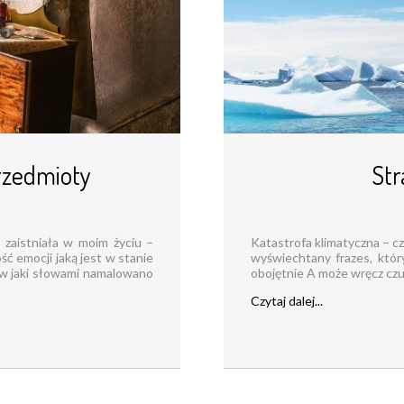
przedmioty
Str
 zaistniała w moim życiu –
Katastrofa klimatyczna – cz
ść emocji jaką jest w stanie
wyświechtany frazes, któr
 w jaki słowami namalowano
obojętnie A może wręcz czuje
Czytaj dalej...