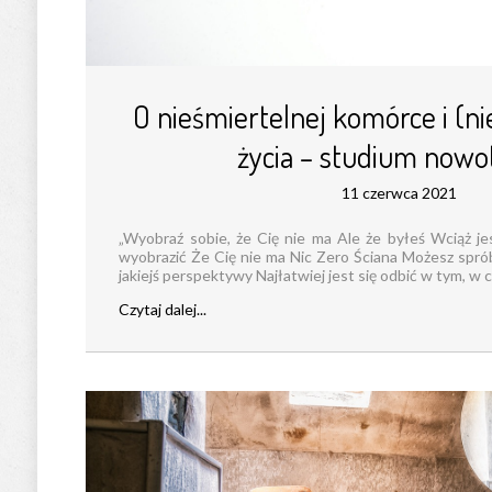
O nieśmiertelnej komórce i (n
życia – studium now
11 czerwca 2021
„Wyobraź sobie, że Cię nie ma Ale że byłeś Wciąż je
wyobrazić Że Cię nie ma Nic Zero Ściana Możesz spró
jakiejś perspektywy Najłatwiej jest się odbić w tym, w cz
Czytaj dalej...