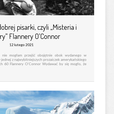
brej pisarki, czyli „Misteria i
ry” Flannery O’Connor
12 lutego 2021
ie nie mogłam przejść obojętnie obok wydanego w
 jednej z najwybitniejszych prozaiczek amerykańskiego
ach 60 Flannery O’Connor Wydawać by się mogło, że