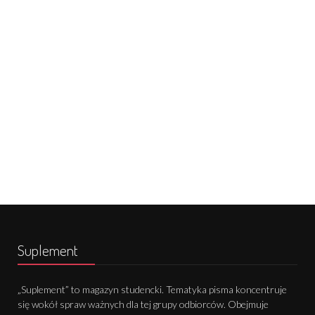
Suplement
„Suplement” to magazyn studencki. Tematyka pisma koncentruje
się wokół spraw ważnych dla tej grupy odbiorców. Obejmuje