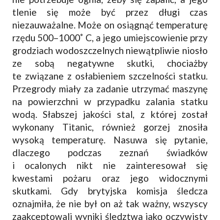
tlenie się może być przez długi czas
niezauważalne. Może on osiągnąć temperaturę
rzędu 500–1000˚ C, a jego umiejscowienie przy
grodziach wodoszczelnych niewątpliwie niosło
ze sobą negatywne skutki, chociażby
te związane z osłabieniem szczelności statku.
Przegrody miały za zadanie utrzymać maszynę
na powierzchni w przypadku zalania statku
wodą. Słabszej jakości stal, z której został
wykonany Titanic, również gorzej znosiła
wysoką temperaturę. Nasuwa się pytanie,
dlaczego podczas zeznań świadków
i ocalonych nikt nie zainteresował się
kwestami pożaru oraz jego widocznymi
skutkami. Gdy brytyjska komisja śledcza
oznajmiła, że nie był on aż tak ważny, wszyscy
zaakceptowali wyniki śledztwa jako oczywisty