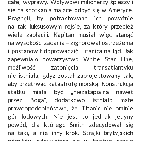
całej wyprawy. Wpływowi milionerzy śpieszyli
się na spotkania mające odbyć się w Ameryce.
Pragnęli, by potraktowano ich poważnie
na tak luksusowym rejsie, za który przecież
wiele zapłacili. Kapitan musiał więc stanąć
na wysokości zadania – zignorował ostrzeżenia
i postanowił doprowadzić Titanica na ląd. Jak
zapewniało towarzystwo White Star Line,
możliwość zatonięcia transatlantyku
nie istniała, gdyż został zaprojektowany tak,
aby przetrwać katastrofę morską. Konstrukcja
statku miała być „niezatapialna nawet
przez Boga”, dodatkowo istniało małe
prawdopodobieństwo, że Titanic nie ominie
gór lodowych. Nie jest to jednak jedyny
powód, dla którego Smith zdecydował się
na taki, a nie inny krok. Strajki brytyjskich
górników odbywające się w tamtym czasie