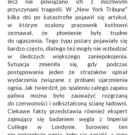
lecz nie powiązano ich z możliwymi
przyczynami tragedii. W „New York Tribune”
kilka dni po katastrofie pojawił się artykuł,
w którym ocalony pracownik kotłowni
zeznawał, że płomienie były trudne
do ugaszenia. Tego typu pożary pojawiały się
bardzo często, dlatego też mogły nie wzbudzać
w śledczych większego zaniepokojenia.
Sytuacja zmieniła się, gdy podczas
postępowania jeden ze strażaków opisał
wydarzenia związane z próbami ujarzmienia
ognia. Jak twierdził, po spaleniu całego zapasu
paliwa można było zauważyć rozgrzaną
do czerwoności i odkształconą ścianę ładowni.
Ciekawe fakty przedstawia również ekspert
zajmujący się badaniem węgla z Imperial
College w Londynie. Surowiec ten
nie potrzebuje ognia, żeby się zapalić, a jego