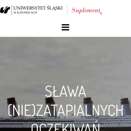
O nas
Blog
Archiwum
SŁAWA
Reklama
Facebook
(NIE)ZATAPIALNYCH
Kontakt
OCZEKIWAŃ