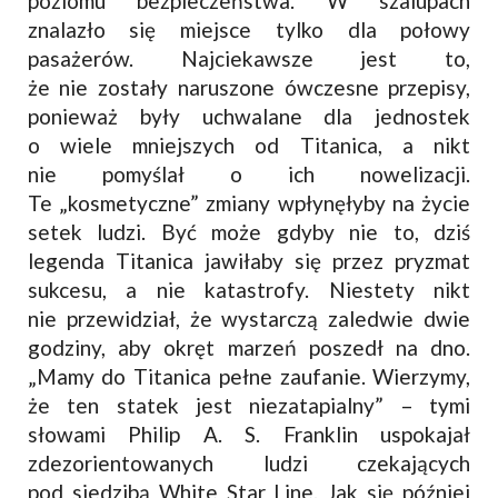
poziomu bezpieczeństwa. W szalupach
znalazło się miejsce tylko dla połowy
pasażerów. Najciekawsze jest to,
że nie zostały naruszone ówczesne przepisy,
ponieważ były uchwalane dla jednostek
o wiele mniejszych od Titanica, a nikt
nie pomyślał o ich nowelizacji.
Te „kosmetyczne” zmiany wpłynęłyby na życie
setek ludzi. Być może gdyby nie to, dziś
legenda Titanica jawiłaby się przez pryzmat
sukcesu, a nie katastrofy. Niestety nikt
nie przewidział, że wystarczą zaledwie dwie
godziny, aby okręt marzeń poszedł na dno.
„Mamy do Titanica pełne zaufanie. Wierzymy,
że ten statek jest niezatapialny” – tymi
słowami Philip A. S. Franklin uspokajał
zdezorientowanych ludzi czekających
pod siedzibą White Star Line. Jak się później