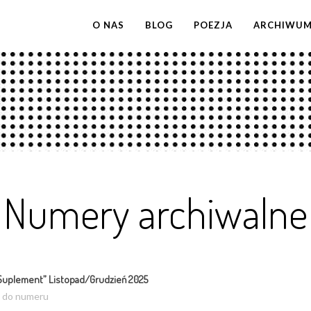
O NAS
BLOG
POEZJA
ARCHIWU
Numery archiwalne
Suplement” Listopad/Grudzień 2025
ź do numeru