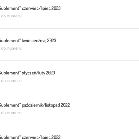
Suplement” czerwiec/lipiec 2023
ź do numeru
Suplement” kwiecień/maj 2023
ź do numeru
Suplement” styczeń/luty 2023
ź do numeru
Suplement” październik/listopad 2022
ź do numeru
Suplement” czerwiec/lipiec 2022