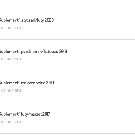
Suplement” styczeń/luty 2020
ź do numeru
Suplement” październik/listopad 2019
ź do numeru
Suplement” maj/czerwiec 2019
ź do numeru
Suplement” luty/marzec2017
ź do numeru