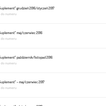
Suplement” grudzień 2016/styczeń 2017
ź do numeru
Suplement” maj/czerwiec 2016
ź do numeru
Suplement” październik/listopad 2016
ź do numeru
Suplement” – maj/czerwiec 2017
ź do numeru