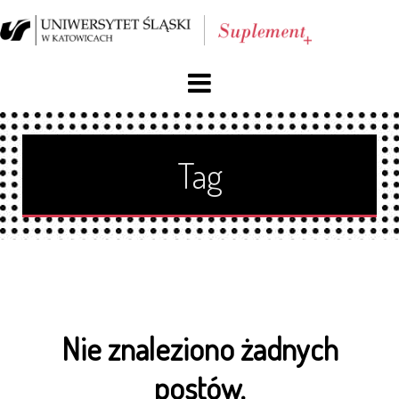
O nas
Tag
Blog
Archiwum
Reklama
Facebook
Nie znaleziono żadnych
Kontakt
postów.