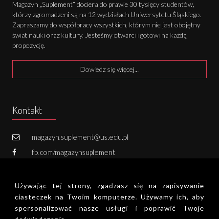
Magazyn „Suplement” dociera do prawie 30 tysięcy studentów,
którzy zgromadzeni są na 12 wydziałach Uniwersytetu Śląskiego.
Zapraszamy do współpracy wszystkich, którym nie jest obojętny
świat nauki oraz kultury. Jesteśmy otwarci i gotowi na każdą
propozycję.
Dowiedz się więcej...
Kontakt
magazyn.suplement@us.edu.pl
fb.com/magazynsuplement
731 502 800
Używając tej strony, zgadzasz się na zapisywanie
Zapisz się do newslettera!
ciasteczek na Twoim komputerze. Używamy ich, aby
spersonalizować nasze usługi i poprawić Twoje