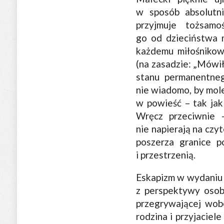
w sposób absolutn
przyjmuje tożsam
go od dzieciństwa m
każdemu miłośnikow
(na zasadzie: „Mówił
stanu permanentneg
nie wiadomo, by mole
w powieść – tak jak 
Wręcz przeciwnie –
nie napierają na czy
poszerza granice p
i przestrzenią.
Eskapizm w wydaniu 
z perspektywy osob
przegrywającej wob
rodzina i przyjaciel