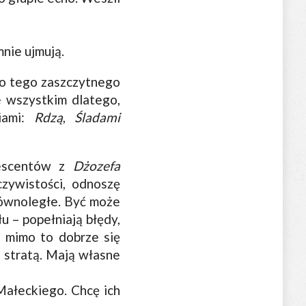
nie ujmują.
do tego zaszczytnego
e wszystkim dlatego,
ami:
Rdzą
,
Śladami
escentów z
Dżozefa
zywistości, odnoszę
równoległe. Być może
u – popełniają błędy,
 a mimo to dobrze się
i stratą. Mają własne
Małeckiego. Chcę ich