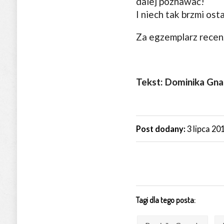
dalej poznawać!
I niech tak brzmi os
Za egzemplarz rece
Tekst: Dominika Gn
Post dodany:
3 lipca 20
Tagi dla tego posta: