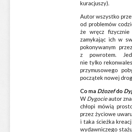
kuracjuszy).
Autor wszystko przew
od problemów codzie
że wręcz fizyczni
zamykając ich w sw
pokonywanym przez
z powrotem. Jedn
nie tylko rekonwales
przymusowego poby
początek nowej drog
Co ma
Dżozef
do
Dy
W
Dygocie
autor zna
chłopi mówią prost
przez życiowe uwarun
i taka ścieżka krea
wydawniczego staż