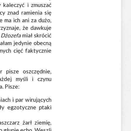
y kaleczyć i zmuszać
ący znad ramienia się
e ma ich ani za dużo,
rzyznaje, że dawkuje
.
Dżozefa
miał skrócić
tałam jedynie obecną
nych cięć faktycznie
r pisze oszczędnie,
żdej myśli i czynu
. Pisze:
iach i par wirujących
ły egzotyczne ptaki
szczarz żarł ziemię,
ło głupie echo. Weszli