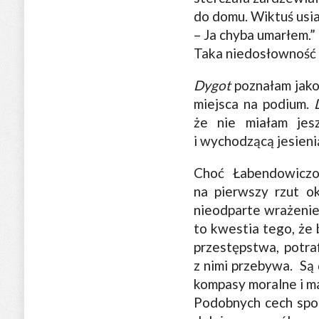
do domu. Wiktuś usia
– Ja chyba umarłem.” (
Taka niedosłowność i
Dygot
poznałam jako
miejsca na podium.
że nie miałam jesz
i wychodzącą jesien
Choć Łabendowicz
na pierwszy rzut o
nieodparte wrażenie
to kwestia tego, że 
przestępstwa, potraf
z nimi przebywa. Są 
kompasy moralne i m
Podobnych cech spod