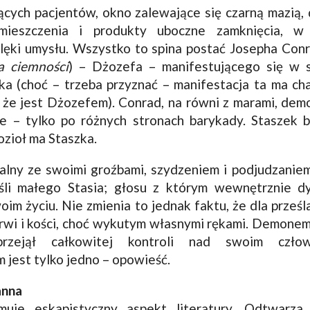
ących pacjentów, okno zalewające się czarną mazią, 
mieszczenia i produkty uboczne zamknięcia, 
lęki umysłu. Wszystko to spina postać Josepha Con
a ciemności
) – Dżozefa – manifestującego się w 
ka (choć – trzeba przyznać – manifestacja ta ma ch
, że jest Dżozefem). Conrad, na równi z marami, dem
ce – tylko po różnych stronach barykady. Staszek
ozioł ma Staszka.
ealny ze swoimi groźbami, szydzeniem i podjudzanie
śli małego Stasia; głosu z którym wewnętrznie dy
oim życiu. Nie zmienia to jednak faktu, że dla prz
rwi i kości, choć wykutym własnymi rękami. Demonem
zejął całkowitej kontroli nad swoim czło
 jest tylko jedno – opowieść.
anna
muje eskapistyczny aspekt literatury. Odtwarza 