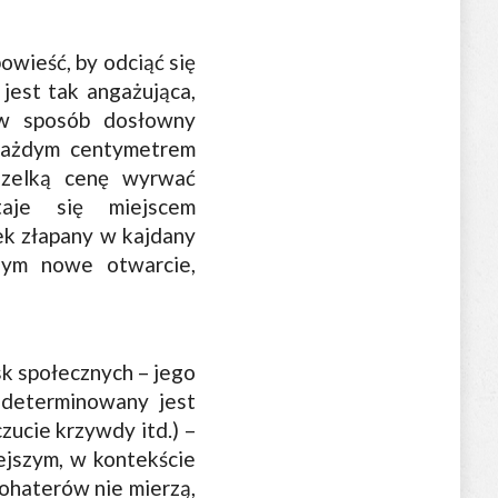
owieść, by odciąć się
jest tak angażująca,
 w sposób dosłowny
 każdym centymetrem
szelką cenę wyrwać
taje się miejscem
iek złapany w kajdany
zym nowe otwarcie,
sk społecznych – jego
 determinowany jest
zucie krzywdy itd.) –
ejszym, w kontekście
bohaterów nie mierzą,