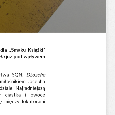
dla „Smaku Książki”
fa
już pod wpływem
ictwa SQN,
Dżozefie
 miłośnikiem Josepha
ziale, Najładniejszą
 w ciastka i owoce
ię między lokatorami