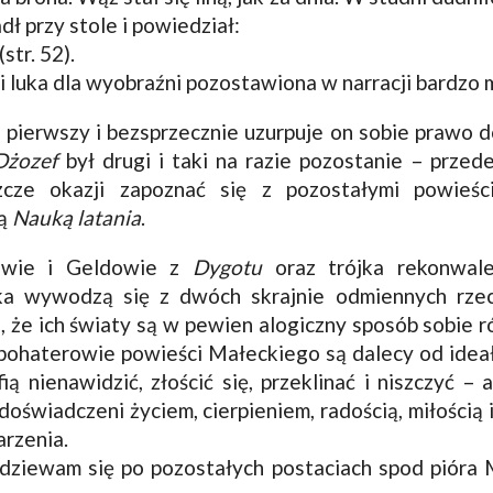
dł przy stole i powiedział:
str. 52).
 luka dla wyobraźni pozostawiona w narracji bardzo m
 pierwszy i bezsprzecznie uzurpuje on sobie prawo 
Dżozef
był drugi i taki na razie pozostanie – przed
cze okazji zapoznać się z pozostałymi powieści
ią
Nauką latania
.
owie i Geldowie z
Dygotu
oraz trójka rekonwal
ka wywodzą się z dwóch skrajnie odmiennych rzec
, że ich światy są w pewien alogiczny sposób sobie 
bohaterowie powieści Małeckiego są dalecy od ideał
ią nienawidzić, złościć się, przeklinać i niszczyć –
doświadczeni życiem, cierpieniem, radością, miłością 
arzenia.
ziewam się po pozostałych postaciach spod pióra 