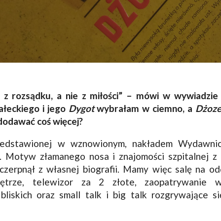
z rozsądku, a nie z miłości” – mówi w wywiadzie 
ałeckiego i jego
Dygot
wybrałam w ciemno, a
Dżoze
dodawać coś więcej?
przedstawionej w wznowionym, nakładem Wydawn
. Motyw złamanego nosa i znajomości szpitalnej z
zerpnął z własnej biografii. Mamy więc salę na odd
iętrze, telewizor za 2 złote, zaopatrywanie
bliskich oraz small talk i big talk rozgrywające s