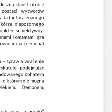
duszną klaustrofobię
w postaci wytworów
rada (autora znanego
skórze niepozornego
arakter subiektywny:
onami i omamami, gra
 bowiem ma (demona)
m – sprawia wrażenie
skutuje, podejmując
eśladowanego bohatera
, o którym nie można
wiekiem. Demonem,
odczucie „ucieczki”