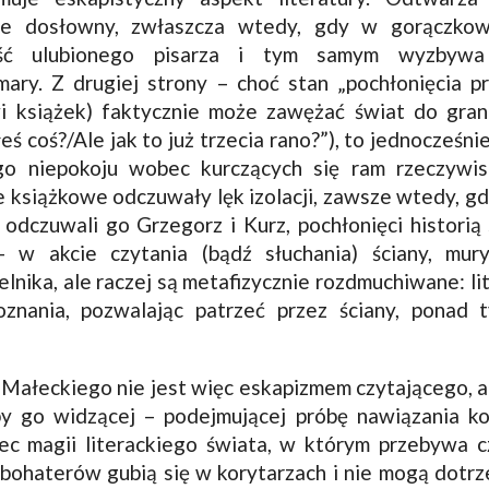
ie dosłowny, zwłaszcza wtedy, gdy w gorączkow
ość ulubionego pisarza i tym samym wyzbywa s
ary. Z drugiej strony – choć stan „pochłonięcia pr
i książek) faktycznie może zawężać świat do grani
eś coś?/Ale jak to już trzecia rano?”), to jednocześni
o niepokoju wobec kurczących się ram rzeczywis
 książkowe odczuwały lęk izolacji, zawsze wtedy, gdy
odczuwali go Grzegorz i Kurz, pochłonięci historią
 w akcie czytania (bądź słuchania) ściany, mury
telnika, ale raczej są metafizycznie rozdmuchiwane: li
oznania, pozwalając patrzeć przez ściany, ponad 
Małeckiego nie jest więc eskapizmem czytającego, 
y go widzącej – podejmującej próbę nawiązania ko
ec magii literackiego świata, w którym przebywa c
e bohaterów gubią się w korytarzach i nie mogą dotrz