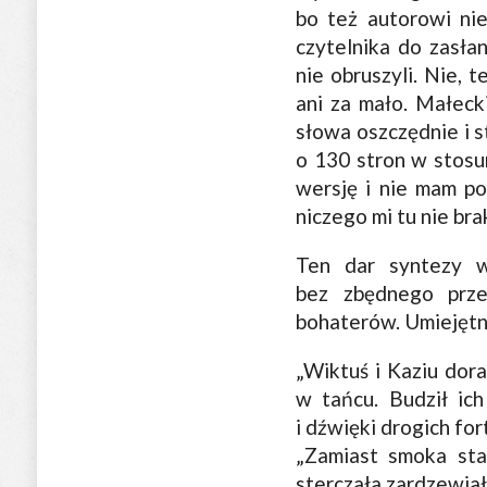
bo też autorowi nie
czytelnika do zasłan
nie obruszyli. Nie, 
ani za mało. Małeck
słowa oszczędnie i s
o 130 stron w stosu
wersję i nie mam po
niczego mi tu nie bra
Ten dar syntezy 
bez zbędnego prze
bohaterów. Umiejętni
„Wiktuś i Kaziu dora
w tańcu. Budził ic
i dźwięki drogich for
„Zamiast smoka stał
sterczała zardzewiała