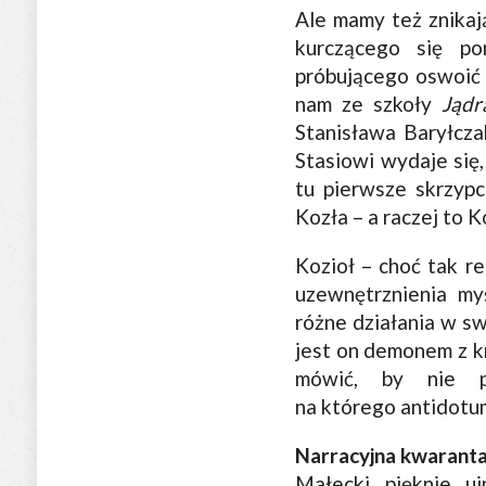
Ale mamy też znikaj
kurczącego się po
próbującego oswoić 
nam ze szkoły
Jądr
Stanisława Baryłcza
Stasiowi wydaje się
tu pierwsze skrzyp
Kozła – a raczej to K
Kozioł – choć tak r
uzewnętrznienia my
różne działania w sw
jest on demonem z k
mówić, by nie pr
na którego antidotum
Narracyjna kwarant
Małecki pięknie uj