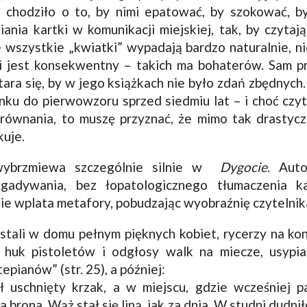
 chodziło o to, by nimi epatować, by szokować, b
iania kartki w komunikacji miejskiej, tak, by czytaj
te wszystkie „kwiatki” wypadają bardzo naturalnie, ni
i jest konsekwentny – takich ma bohaterów. Sam p
tara się, by w jego książkach nie było zdań zbędnych
nku do pierwowzoru sprzed siedmiu lat – i choć czy
równania, to muszę przyznać, że mimo tak drastycz
kuje.
wybrzmiewa szczególnie silnie w
Dygocie
. Auto
gadywania, bez łopatologicznego tłumaczenia ka
e wplata metafory, pobudzając wyobraźnię czytelnika
stali w domu pełnym pięknych kobiet, rycerzy na kon
h huk pistoletów i odgłosy walk na miecze, usypia
tepianów” (str. 25), a później:
 uschnięty krzak, a w miejscu, gdzie wcześniej pa
 brona. Wąż stał się liną, jak za dnia. W studni dudni