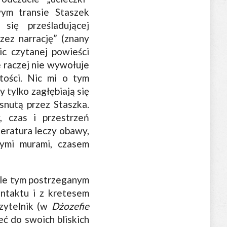
ym transie Staszek
ię prześladującej
zez narrację” (znany
c czytanej powieści
e raczej nie wywołuje
tości. Nic mi o tym
 tylko zagłębiają się
 snutą przez Staszka.
, czas i przestrzeń
teratura leczy obawy,
tymi murami, czasem
ale tym postrzeganym
ntaktu i z kretesem
zytelnik (w
Dżozefie
eć do swoich bliskich