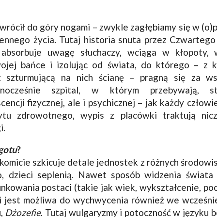
rócił do góry nogami – zwykle zagłębiamy się w (o)p
nnego życia. Tutaj historia snuta przez Czwartego 
e absorbuje uwagę słuchaczy, wciąga w kłopoty,
ojej bańce i izolując od świata, do którego – z
 szturmującą na nich ścianę – pragną się za w
ocześnie szpital, w którym przebywają, s
cencji fizycznej, ale i psychicznej – jak każdy człow
tu zdrowotnego, wypis z placówki traktują nic
i.
gotu
?
komicie szkicuje detale jednostek z różnych środowi
o, dzieci seplenią. Nawet sposób widzenia świata
kowania postaci (takie jak wiek, wykształcenie, poc
cji jest możliwa do wychwycenia również we wcześni
u,
Dżozefie
. Tutaj wulgaryzmy i potoczność w języku 