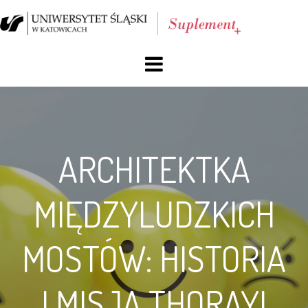
O nas
Blog
ARCHITEKTKA
Archiwum
MIĘDZYLUDZKICH
Reklama
Facebook
MOSTÓW: HISTORIA
Kontakt
I MISJA THORAYI