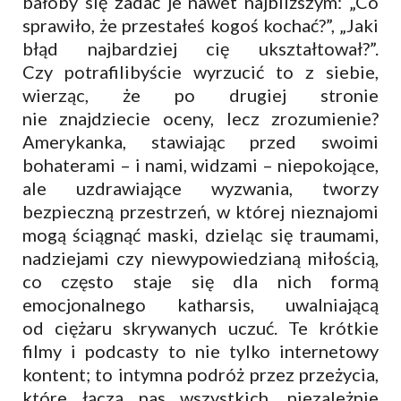
bałoby się zadać je nawet najbliższym: „Co
sprawiło, że przestałeś kogoś kochać?”, „Jaki
błąd najbardziej cię ukształtował?”.
Czy potrafilibyście wyrzucić to z siebie,
wierząc, że po drugiej stronie
nie znajdziecie oceny, lecz zrozumienie?
Amerykanka, stawiając przed swoimi
bohaterami – i nami, widzami – niepokojące,
ale uzdrawiające wyzwania, tworzy
bezpieczną przestrzeń, w której nieznajomi
mogą ściągnąć maski, dzieląc się traumami,
nadziejami czy niewypowiedzianą miłością,
co często staje się dla nich formą
emocjonalnego katharsis, uwalniającą
od ciężaru skrywanych uczuć. Te krótkie
filmy i podcasty to nie tylko internetowy
kontent; to intymna podróż przez przeżycia,
które łączą nas wszystkich, niezależnie