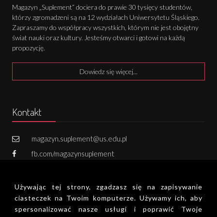
Magazyn „Suplement” dociera do prawie 30 tysięcy studentów,
którzy zgromadzeni są na 12 wydziałach Uniwersytetu Śląskiego.
Zapraszamy do współpracy wszystkich, którym nie jest obojętny
świat nauki oraz kultury. Jesteśmy otwarci i gotowi na każdą
propozycję.
Dowiedz się więcej...
Kontakt
magazyn.suplement@us.edu.pl
fb.com/magazynsuplement
731 502 800
Używając tej strony, zgadzasz się na zapisywanie
Zapisz się do newslettera!
ciasteczek na Twoim komputerze. Używamy ich, aby
spersonalizować nasze usługi i poprawić Twoje