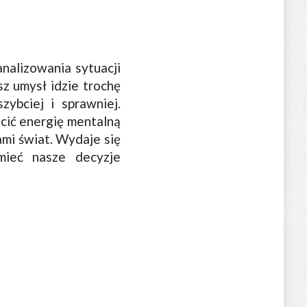
nalizowania sytuacji
z umysł idzie trochę
zybciej i sprawniej.
ęcić energię mentalną
ami świat. Wydaje się
mieć nasze decyzje