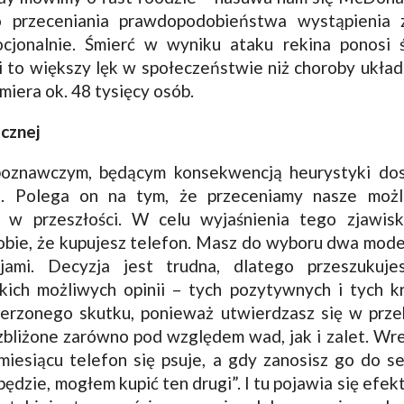
 przeceniania prawdopodobieństwa wystąpienia z
jonalnie. Śmierć w wyniku ataku rekina ponosi 
i to większy lęk w społeczeństwie niż choroby ukła
miera ok. 48 tysięcy osób.
cznej
znawczym, będącym konsekwencją heurystyki dost
. Polega on na tym, że przeceniamy nasze możl
w przeszłości. W celu wyjaśnienia tego zjawisk
obie, że kupujesz telefon. Masz do wyboru dwa mode
jami. Decyzja jest trudna, dlatego przeszukuje
ich możliwych opinii – tych pozytywnych i tych k
ierzonego skutku, ponieważ utwierdzasz się w prze
zbliżone zarówno pod względem wad, jak i zalet. Wr
miesiącu telefon się psuje, a gdy zanosisz go do se
będzie, mogłem kupić ten drugi”. I tu pojawia się efe