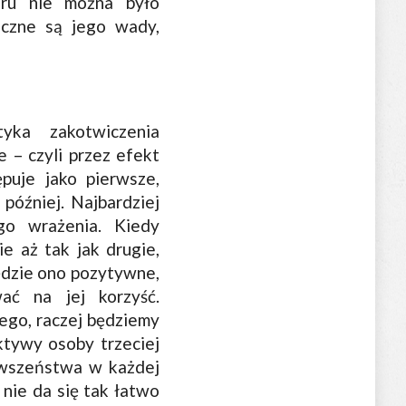
oru nie można było
oczne są jego wady,
yka zakotwiczenia
 – czyli przez efekt
puje jako pierwsze,
później. Najbardziej
go wrażenia. Kiedy
e aż tak jak drugie,
będzie ono pozytywne,
ać na jej korzyść.
mego, raczej będziemy
ktywy osoby trzeciej
rwszeństwa w każdej
nie da się tak łatwo