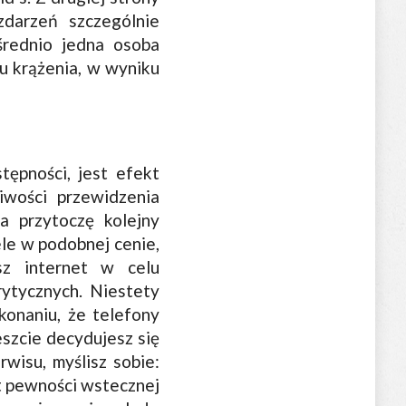
darzeń szczególnie
średnio jedna osoba
du krążenia, w wyniku
ępności, jest efekt
iwości przewidzenia
a przytoczę kolejny
le w podobnej cenie,
sz internet w celu
rytycznych. Niestety
konaniu, że telefony
eszcie decydujesz się
rwisu, myślisz sobie:
kt pewności wstecznej