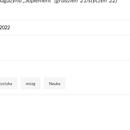
agazynu „Suplement” (grudzień ’21/styczeń ’22)
 2022
ystyka
mózg
Nauka