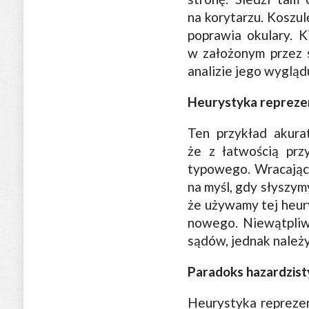
na korytarzu. Koszul
poprawia okulary. K
w założonym przez 
analizie jego wyglą
Heurystyka repreze
Ten przykład akura
że z łatwością prz
typowego. Wracając 
na myśl, gdy słyszym
że używamy tej heur
nowego. Niewątpliw
sądów, jednak należ
Paradoks hazardzist
Heurystyka repreze