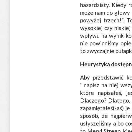
hazardzisty. Kiedy r
może nam do głowy pr
powyżej trzech!”. 
wysokiej czy niskiej
wpływu na wynik kol
nie powinniśmy opie
to zwyczajnie pułap
Heurystyka dostępn
Aby przedstawić ko
i napisz na niej wsz
które napisałeś, j
Dlaczego? Dlatego, 
zapamiętałeś(-aś) je
sposób, że najpier
usłyszeliśmy albo co
to Meryl Streep, ki