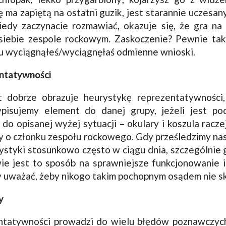
ę ma zapiętą na ostatni guzik, jest starannie uczesa
iedy zaczynacie rozmawiać, okazuje się, że gra na 
siebie zespole rockowym. Zaskoczenie? Pewnie tak,
du wyciągnąłeś/wyciągnęłaś odmienne wnioski.
ntatywności
t dobrze obrazuje heurystykę reprezentatywności
ypisujemy element do danej grupy, jeżeli jest p
do opisanej wyżej sytuacji
–
okulary i koszula racz
y o członku zespołu rockowego. Gdy prześledzimy nasz
ystyki stosunkowo często w ciągu dnia, szczególnie
ie jest to sposób na sprawniejsze funkcjonowanie 
y uważać, żeby nikogo takim pochopnym osądem nie s
y
ntatywności prowadzi do wielu błędów poznawczych,