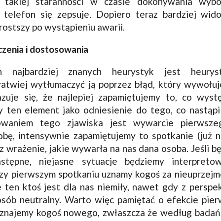
 takiej staranności w czasie dokonywania wyb
n telefon się zepsuje. Dopiero teraz bardziej wid
rostszy po wystąpieniu awarii.
zenia i dostosowania
h najbardziej znanych heurystyk jest heuryst
łatwiej wytłumaczyć ją poprzez błąd, który wywołuje
zuje się, że najlepiej zapamiętujemy to, co wystę
 ten element jako odniesienie do tego, co nastąpi 
owaniem tego zjawiska jest wywarcie pierwsze
ę, intensywnie zapamiętujemy to spotkanie (już ni
raz wrażenie, jakie wywarła na nas dana osoba. Jeśli 
stępne, niejasne sytuacje będziemy interpretow
przy pierwszym spotkaniu uznamy kogoś za nieuprzej
e ten ktoś jest dla nas niemiły, nawet gdy z perspe
osób neutralny. Warto więc pamiętać o efekcie pie
poznajemy kogoś nowego, zwłaszcza że według badań 