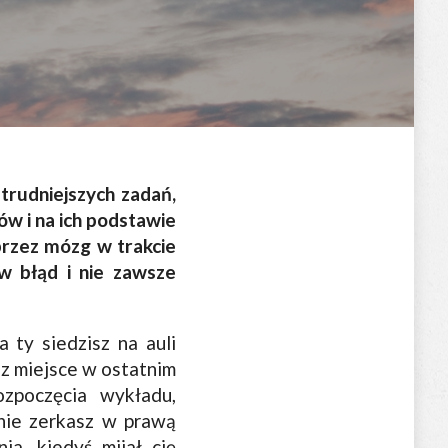
 trudniejszych zadań,
ów i na ich podstawie
przez mózg w trakcie
w błąd i nie zawsze
 ty siedzisz na auli
sz miejsce w ostatnim
ozpoczęcia wykładu,
pnie zerkasz w prawą
ia, kiedyś mijał cię