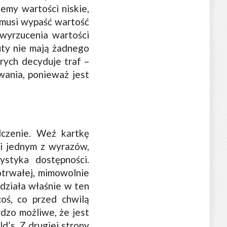
jemy wartości niskie,
ż musi wypaść wartość
wyrzucenia wartości
zuty nie mają żadnego
rych decyduje traf –
wania, ponieważ jest
dczenie. Weź kartkę
śli jednym z wyrazów,
ystyka dostępności.
otrwałej, mimowolnie
 działa właśnie w ten
oś, co przed chwilą
rdzo możliwe, że jest
’s. Z drugiej strony