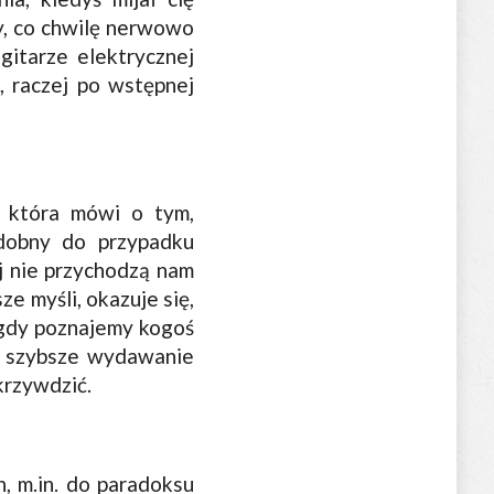
ny, co chwilę nerwowo
gitarze elektrycznej
 raczej po wstępnej
, która mówi o tym,
odobny do przypadku
ej nie przychodzą nam
e myśli, okazuje się,
 gdy poznajemy kogoś
i szybsze wydawanie
krzywdzić.
 m.in. do paradoksu