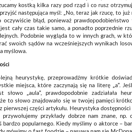
zucamy kostką kilka razy pod rząd i co rusz otrzymu
zyjść następująca myśl: „No, teraz jak rzucę, to ju
To oczywiście błąd, ponieważ prawdopodobieństwo 
 jest cały czas takie samo, a ponadto poprzednie r
ejnych. Podobnie wygląda to w innych grach, w któ
rać swoich sądów na wcześniejszych wynikach loso
ka myślowa.
ości
lejną heurystykę, przeprowadźmy krótkie doświa
ystkie miejsca, które zaczynają się na literę „a”. Je
est słowo „aula”, prawdopodobnie zadziałała heur
że to słowo znajdowało się w twojej pamięci krótk
 z pierwszej części artykułu. Heurystyka dostępności
w przywołujemy przykłady dobrze nam znane, np. c
ś bardzo popularnego. Kiedy myślimy o aktorce – ba
edy mówimy o fast foodzie – nasuwa nam się McDonald