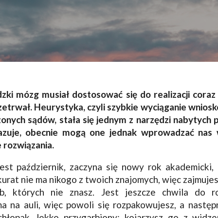
zki mózg musiał dostosować się do realizacji coraz
etrwał. Heurystyka, czyli szybkie wyciąganie wniosk
nych sądów, stała się jednym z narzędzi nabytych 
kazuje, obecnie mogą one jednak wprowadzać nas 
 rozwiązania.
est październik, zaczyna się nowy rok akademicki, a
urat nie ma nikogo z twoich znajomych, więc zajmuje
b, których nie znasz. Jest jeszcze chwila do r
 na auli, więc powoli się rozpakowujesz, a nastę
chłopak, lekko przygarbiony; kojarzysz go z widzen