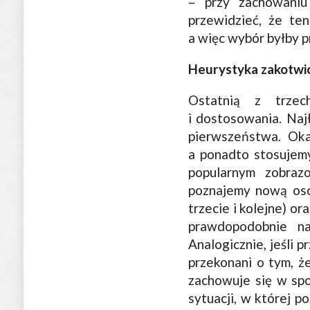
– przy zachowaniu
przewidzieć, że te
a więc wybór byłby p
Heurystyka zakotwic
Ostatnią z trzec
i dostosowania. Naj
pierwszeństwa. Oka
a ponadto stosujemy
popularnym zobraz
poznajemy nową osob
trzecie i kolejne) o
prawdopodobnie na
Analogicznie, jeśli 
przekonani o tym, ż
zachowuje się w sp
sytuacji, w której 