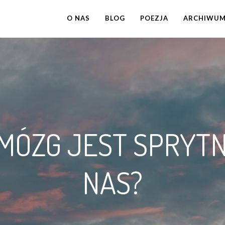
O NAS
BLOG
POEZJA
ARCHIWU
 MÓZG JEST SPRYTN
NAS?