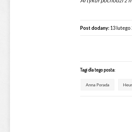
Artykuł pochodzi z m
Post dodany:
13 lutego
Tagi dla tego posta:
Anna Porada
Heur