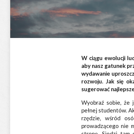
W ciągu ewolucji lud
aby nasz gatunek prz
wydawanie uproszczo
rozwoju. Jak się o
sugerować najlepsze
Wyobraź sobie, że j
pełnej studentów. Ak
rzędzie, wśród osó
prowadzącego nie ma
stronę. Siedzi tam 