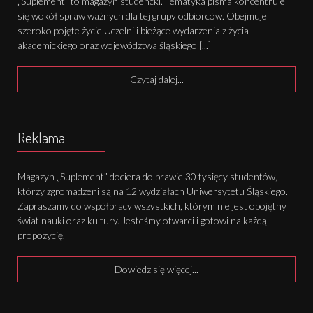
„Suplement” to magazyn studencki. Tematyka pisma koncentruje
się wokół spraw ważnych dla tej grupy odbiorców. Obejmuje
szeroko pojęte życie Uczelni i bieżące wydarzenia z życia
akademickiego oraz województwa śląskiego [...]
Czytaj dalej...
Reklama
Magazyn „Suplement” dociera do prawie 30 tysięcy studentów,
którzy zgromadzeni są na 12 wydziałach Uniwersytetu Śląskiego.
Zapraszamy do współpracy wszystkich, którym nie jest obojętny
świat nauki oraz kultury. Jesteśmy otwarci i gotowi na każdą
propozycję.
Dowiedz się więcej...