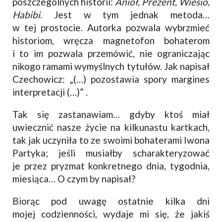
poszczególnych historii:
Anioł, Prezent, Wiesio,
Habibi
. Jest w tym jednak metoda…
w tej prostocie. Autorka pozwala wybrzmieć
historiom, wręcza magnetofon bohaterom
i to im pozwala przemówić, nie ograniczając
nikogo ramami wymyślnych tytułów. Jak napisał
Czechowicz: „(…) pozostawia spory margines
interpretacji (…)” .
Tak się zastanawiam… gdyby ktoś miał
uwiecznić nasze życie na kilkunastu kartkach,
tak jak uczyniła to ze swoimi bohaterami Iwona
Partyka; jeśli musiałby scharakteryzować
je przez pryzmat konkretnego dnia, tygodnia,
miesiąca… O czym by napisał?
Biorąc pod uwagę ostatnie kilka dni
mojej codzienności, wydaje mi się, że jakiś