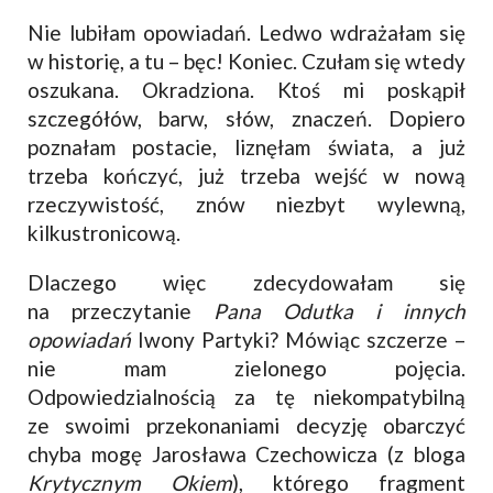
Nie lubiłam opowiadań. Ledwo wdrażałam się
w historię, a tu – bęc! Koniec. Czułam się wtedy
oszukana. Okradziona. Ktoś mi poskąpił
szczegółów, barw, słów, znaczeń. Dopiero
poznałam postacie, liznęłam świata, a już
trzeba kończyć, już trzeba wejść w nową
rzeczywistość, znów niezbyt wylewną,
kilkustronicową.
Dlaczego więc zdecydowałam się
na przeczytanie
Pana Odutka i innych
opowiadań
Iwony Partyki? Mówiąc szczerze –
nie mam zielonego pojęcia.
Odpowiedzialnością za tę niekompatybilną
ze swoimi przekonaniami decyzję obarczyć
chyba mogę Jarosława Czechowicza (z bloga
Krytycznym Okiem
), którego fragment