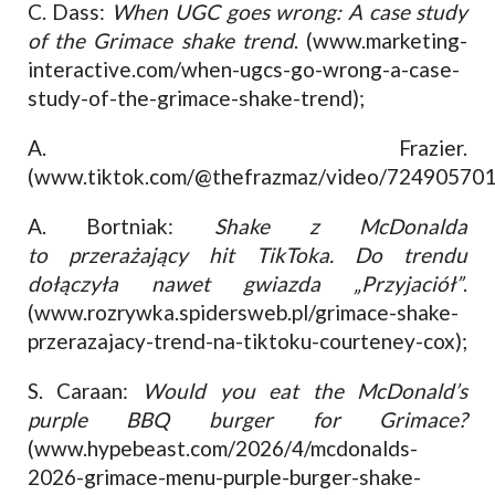
C. Dass:
When UGC goes wrong: A case study
of the Grimace shake trend
. (www.marketing-
interactive.com/when-ugcs-go-wrong-a-case-
study-of-the-grimace-shake-trend);
A. Frazier.
(www.tiktok.com/@thefrazmaz/video/72490570
A. Bortniak:
Shake z McDonalda
to przerażający hit TikToka. Do trendu
dołączyła nawet gwiazda „Przyjaciół”
.
(www.rozrywka.spidersweb.pl/grimace-shake-
przerazajacy-trend-na-tiktoku-courteney-cox);
S. Caraan:
Would you eat the McDonald’s
purple BBQ burger for Grimace?
(www.hypebeast.com/2026/4/mcdonalds-
2026-grimace-menu-purple-burger-shake-