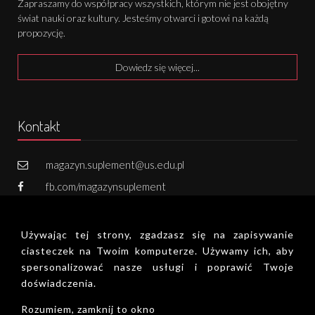
Zapraszamy do współpracy wszystkich, którym nie jest obojętny
świat nauki oraz kultury. Jesteśmy otwarci i gotowi na każdą
propozycję.
Dowiedz się więcej...
Kontakt
magazyn.suplement@us.edu.pl
fb.com/magazynsuplement
731 502 800
Używając tej strony, zgadzasz się na zapisywanie
Zapisz się do newslettera!
ciasteczek na Twoim komputerze. Używamy ich, aby
spersonalizować nasze usługi i poprawić Twoje
doświadczenia.
Deklaracja dostępności
Rozumiem, zamknij to okno