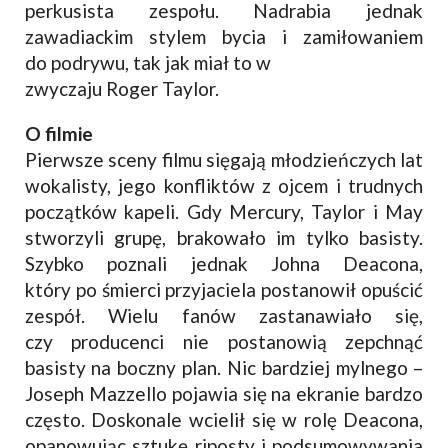
perkusista zespołu. Nadrabia jednak
zawadiackim stylem bycia i zamiłowaniem
do podrywu, tak jak miał to w
zwyczaju Roger Taylor.
O filmie
Pierwsze sceny filmu sięgają młodzieńczych lat
wokalisty, jego konfliktów z ojcem i trudnych
początków kapeli. Gdy Mercury, Taylor i May
stworzyli grupę, brakowało im tylko basisty.
Szybko poznali jednak Johna Deacona,
który po śmierci przyjaciela postanowił opuścić
zespół. Wielu fanów zastanawiało się,
czy producenci nie postanowią zepchnąć
basisty na boczny plan. Nic bardziej mylnego –
Joseph Mazzello pojawia się na ekranie bardzo
często. Doskonale wcielił się w rolę Deacona,
opanowując sztukę riposty i podsumowywania