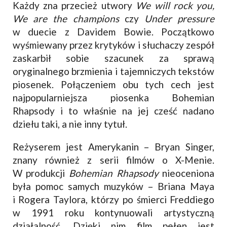
Każdy zna przecież utwory
We will rock you,
We are the champions
czy
Under pressure
w duecie z Davidem Bowie. Początkowo
wyśmiewany przez krytyków i słuchaczy zespół
zaskarbił sobie szacunek za sprawą
oryginalnego brzmienia i tajemniczych tekstów
piosenek. Połączeniem obu tych cech jest
najpopularniejsza piosenka Bohemian
Rhapsody i to właśnie na jej cześć nadano
dziełu taki, a nie inny tytuł.
Reżyserem jest Amerykanin – Bryan Singer,
znany również z serii filmów o X-Menie.
W produkcji
Bohemian Rhapsody
nieoceniona
była pomoc samych muzyków – Briana Maya
i Rogera Taylora, którzy po śmierci Freddiego
w 1991 roku kontynuowali artystyczną
działalność. Dzięki nim film pełen jest