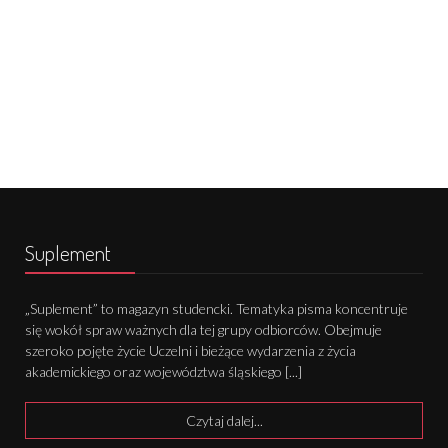
Suplement
„Suplement” to magazyn studencki. Tematyka pisma koncentruje
się wokół spraw ważnych dla tej grupy odbiorców. Obejmuje
szeroko pojęte życie Uczelni i bieżące wydarzenia z życia
akademickiego oraz województwa śląskiego [...]
Czytaj dalej...