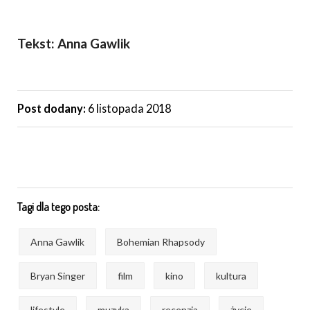
Tekst: Anna Gawlik
Post dodany:
6 listopada 2018
Tagi dla tego posta:
Anna Gawlik
Bohemian Rhapsody
Bryan Singer
film
kino
kultura
lifestyle
muzyka
recenzja
życie