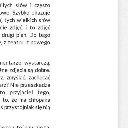
iłych słów i często
owe. Szybko okazuje
ej tych wielkich słów
ie zdjęć, i to zdjęć
 drugi plan. Do tego
y, z teatru, z nowego
omentarze wystarczą,
ne zdjęcia są dobre.
z, zmyślać, zachęcać
arz? Nie przeszkadza
 przyjaciel tego,
a to, że ma chłopaka
ś przystojniak się nią
ten, to inny, nie ta,