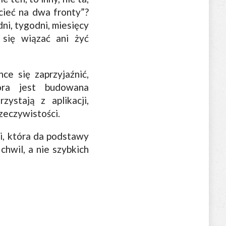
ecieć na dwa fronty”?
dni, tygodni, miesięcy
 się wiązać ani żyć
ce się zaprzyjaźnić,
óra jest budowana
ystają z aplikacji,
rzeczywistości.
ji, która da podstawy
chwil, a nie szybkich