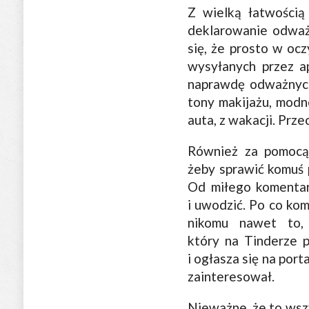
Z wielką łatwością
deklarowanie odważ
się, że prosto w ocz
wysyłanych przez ap
naprawdę odważnych.
tony makijażu, modne
auta, z wakacji. Prze
Również za pomocą i
żeby sprawić komuś 
Od miłego komentarz
i uwodzić. Po co ko
nikomu nawet to,
który na Tinderze p
i ogłasza się na port
zainteresował.
Nieważne, że to wszy