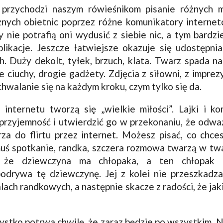
 przychodzi naszym rówieśnikom pisanie różnych m
nych obietnic poprzez różne komunikatory internet
y nie potrafią oni wydusić z siebie nic, a tym bardzi
likacje. Jeszcze łatwiejsze okazuje się udostępnian
 Duży dekolt, tyłek, brzuch, klata. Twarz spada na
 ciuchy, drogie gadżety. Zdjęcia z siłowni, z imprez
chwalanie się na każdym kroku, czym tylko się da.
nternetu tworzą się „wielkie miłości”. Lajki i k
przyjemność i utwierdzić go w przekonaniu, że odważ
a do flirtu przez internet. Możesz pisać, co chces
muś spotkanie, randka, szczera rozmowa twarzą w tw
 że dziewczyna ma chłopaka, a ten chłopak to
odrywa tę dziewczynę. Jej z kolei nie przeszkadz
alach randkowych, a następnie skacze z radości, że jaki
stko potrwa chwilę, że zaraz będzie po wszystkim. Nie 