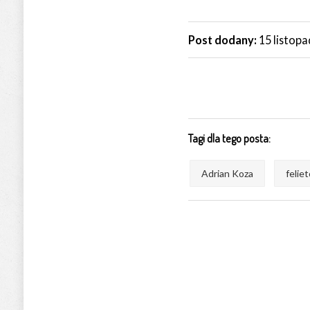
Post dodany:
15 listop
Tagi dla tego posta:
Adrian Koza
felie