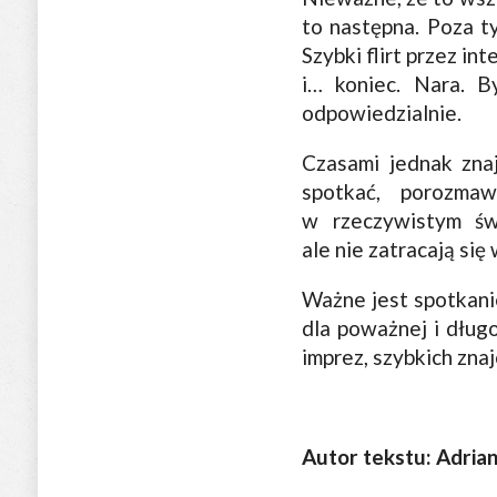
to następna. Poza ty
Szybki flirt przez in
i… koniec. Nara. B
odpowiedzialnie.
Czasami jednak znaj
spotkać, porozma
w rzeczywistym świ
ale nie zatracają się
Ważne jest spotkanie
dla poważnej i długo
imprez, szybkich znaj
Autor tekstu: Adria