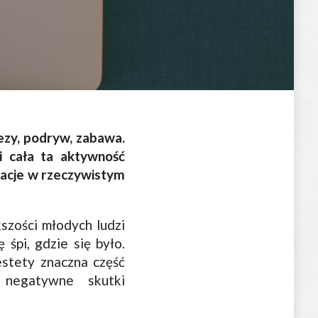
rezy, podryw, zabawa.
 i cała ta aktywność
lacje w rzeczywistym
szości młodych ludzi
 śpi, gdzie się było.
estety znaczna część
 negatywne skutki