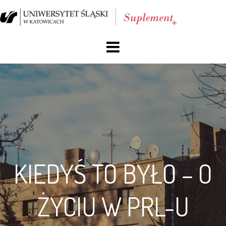
O nas
Blog
Archiwum
Reklama
KIEDYŚ TO BYŁO – O
Facebook
ŻYCIU W PRL-U
Kontakt