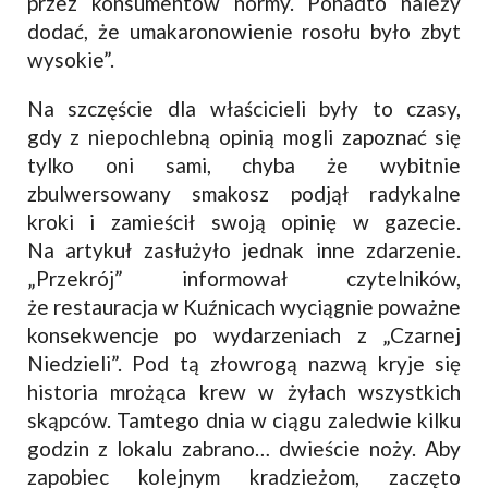
przez konsumentów normy. Ponadto należy
dodać, że umakaronowienie rosołu było zbyt
wysokie”.
Na szczęście dla właścicieli były to czasy,
gdy z niepochlebną opinią mogli zapoznać się
tylko oni sami, chyba że wybitnie
zbulwersowany smakosz podjął radykalne
kroki i zamieścił swoją opinię w gazecie.
Na artykuł zasłużyło jednak inne zdarzenie.
„Przekrój” informował czytelników,
że restauracja w Kuźnicach wyciągnie poważne
konsekwencje po wydarzeniach z „Czarnej
Niedzieli”. Pod tą złowrogą nazwą kryje się
historia mrożąca krew w żyłach wszystkich
skąpców. Tamtego dnia w ciągu zaledwie kilku
godzin z lokalu zabrano… dwieście noży. Aby
zapobiec kolejnym kradzieżom, zaczęto