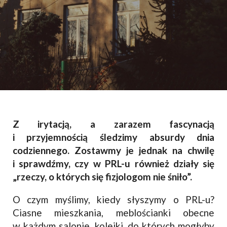
Z irytacją, a zarazem fascynacją
i przyjemnością śledzimy absurdy dnia
codziennego. Zostawmy je jednak na chwilę
i sprawdźmy, czy w PRL-u również działy się
„rzeczy, o których się fizjologom nie śniło”.
O czym myślimy, kiedy słyszymy o PRL-u?
Ciasne mieszkania, meblościanki obecne
w każdym salonie, kolejki, do których mogłyby