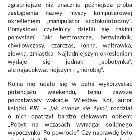
zgrabniejsze niż znacznie późniejsza próba
zastąpienia nazwy myszy komputerowej
określeniem „manipulator stołokulotoczny”.
Pomysłowi czytelnicy dzielili się takimi
pomysłami jak: beztroszcze, bezwładnik,
chwilowczasy, czarczas, łonna, waltrawka,
ziewka, zmiastka. Najładniejszym określeniem
wydaje się jednak „sobotynka”,
ale najadekwatniejszym – „nierobię”.
Komu nie udało się w pełni wykorzystać
potencjału weekendu, temu zawsze
pozostawały wakacje. Wiesław Kot, autor
książki
PRL – jak cudnie się żyło!
, rozdział
o nich opatrzył bardzo ciekawym opisem:
„Pobyt na wczasach wymagał solidnego
wypoczynku. Po powrocie”. Czy naprawdę było