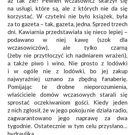
aż tak źle? Pewien wczasowicz skarżył się
na usługi, które są, ale z których nie da się
korzystać. W czytelni nie było książek, była
za to gazeta – tak, gazeta, jedna. Sprzed trzech
dni. Kawiarnia przedstawiała się nieco lepiej –
podawano w niej kawę (szok dla
wczasowiczów), ale tylko czarną
(żeby nie przytłoczyć ich nadmiarem wrażeń),
a także piwo i wino. Nie prosto z lodówki
i w ogóle nie z lodówki, bo jej zakup
najwyraźniej uznano za zbędną fanaberię.
Pomijając te drobne nieporozumienia,
właściciele domów wczasowych starali się
sprostać oczekiwaniom gości. Kiedy jeden
z nich zgłosił, że w jego pokoju nie działa radio,
zagwarantowano jego naprawę za dwa
tygodnie. Ostatecznie w tym celu przysłano…
hydraulika.