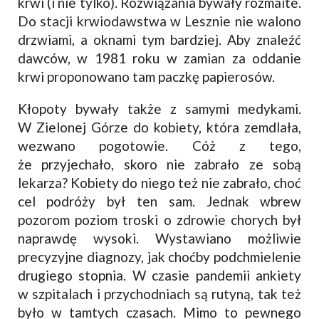
krwi (i nie tylko). Rozwiązania bywały rozmaite.
Do stacji krwiodawstwa w Lesznie nie walono
drzwiami, a oknami tym bardziej. Aby znaleźć
dawców, w 1981 roku w zamian za oddanie
krwi proponowano tam paczkę papierosów.
Kłopoty bywały także z samymi medykami.
W Zielonej Górze do kobiety, która zemdlała,
wezwano pogotowie. Cóż z tego,
że przyjechało, skoro nie zabrało ze sobą
lekarza? Kobiety do niego też nie zabrało, choć
cel podróży był ten sam. Jednak wbrew
pozorom poziom troski o zdrowie chorych był
naprawdę wysoki. Wystawiano możliwie
precyzyjne diagnozy, jak choćby podchmielenie
drugiego stopnia. W czasie pandemii ankiety
w szpitalach i przychodniach są rutyną, tak też
było w tamtych czasach. Mimo to pewnego