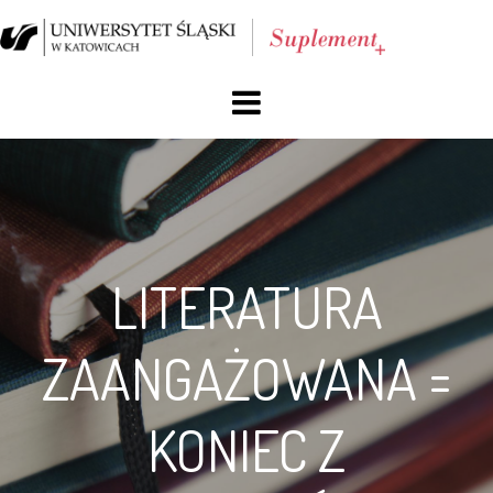
O nas
Blog
Archiwum
LITERATURA
Reklama
ZAANGAŻOWANA =
Facebook
KONIEC Z
Kontakt