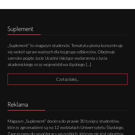
Suplement
„Suplement” to magazyn studencki. Tematyka pisma koncentruje
się wokół spraw ważnych dla tej grupy odbiorców. Obejmuje
szeroko pojęte życie Uczelni i bieżące wydarzenia z życia
akademickiego oraz województwa śląskiego [...]
Czytaj dalej...
Reklama
Magazyn „Suplement” dociera do prawie 30 tysięcy studentów,
którzy zgromadzeni są na 12 wydziałach Uniwersytetu Śląskiego.
Zapraszamy do współpracy wszystkich, którym nie jest obojętny