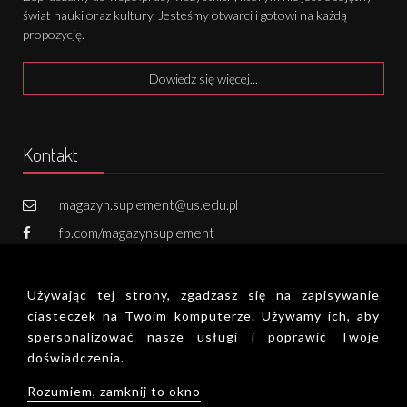
świat nauki oraz kultury. Jesteśmy otwarci i gotowi na każdą
propozycję.
Dowiedz się więcej...
Kontakt
magazyn.suplement@us.edu.pl
fb.com/magazynsuplement
731 502 800
Używając tej strony, zgadzasz się na zapisywanie
Zapisz się do newslettera!
ciasteczek na Twoim komputerze. Używamy ich, aby
spersonalizować nasze usługi i poprawić Twoje
doświadczenia.
Deklaracja dostępności
Rozumiem, zamknij to okno