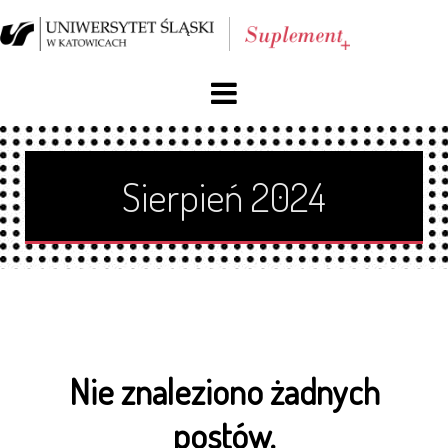
O nas
Sierpień 2024
Blog
Archiwum
Reklama
Facebook
Nie znaleziono żadnych
Kontakt
postów.