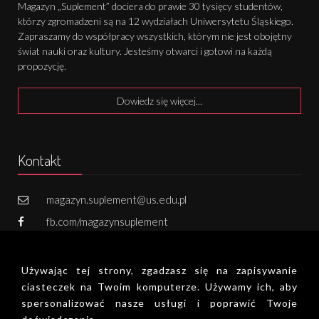
Magazyn „Suplement” dociera do prawie 30 tysięcy studentów,
którzy zgromadzeni są na 12 wydziałach Uniwersytetu Śląskiego.
Zapraszamy do współpracy wszystkich, którym nie jest obojętny
świat nauki oraz kultury. Jesteśmy otwarci i gotowi na każdą
propozycję.
Dowiedz się więcej...
Kontakt
magazyn.suplement@us.edu.pl
fb.com/magazynsuplement
731 502 800
Używając tej strony, zgadzasz się na zapisywanie
Zapisz się do newslettera!
ciasteczek na Twoim komputerze. Używamy ich, aby
spersonalizować nasze usługi i poprawić Twoje