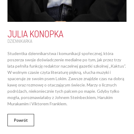
JULIA KONOPKA
DZIENNIKARKA
Studentka dziennikarstwa i komunikacji społecznej, która
poszerza swoje doświadczenie medialne po tym, jak przez trzy
lata pełniła funkcję redaktor naczelnej gazetki szkolnej „Kaktus”.
W wolnym czasie czyta literaturę piękną, słucha muzyki i
spaceruje ze swoim psem Lokim. Zawsze znajdzie czas na dobrą
kawę oraz rozmowę o otaczającym świecie. Marzy o licznych
podróżach, niekoniecznie tych palcem po mapie. Gdyby tylko
mogła, porozmawiałaby z Johnem Steinbeckiem, Harukim
Murakamim i Viktorem Franklem.
Powrót