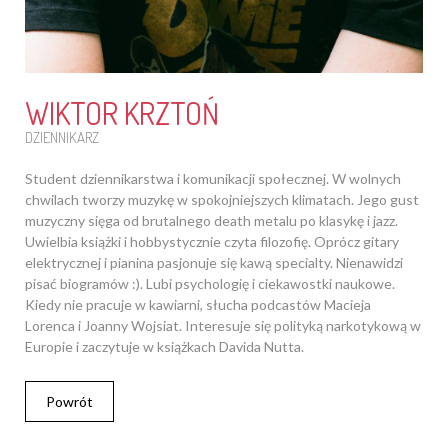
WIKTOR KRZTOŃ
DZIENNIKARZ
Student dziennikarstwa i komunikacji społecznej. W wolnych
chwilach tworzy muzykę w spokojniejszych klimatach. Jego gust
muzyczny sięga od brutalnego death metalu po klasykę i jazz.
Uwielbia książki i hobbystycznie czyta filozofię. Oprócz gitary
elektrycznej i pianina pasjonuje się kawą specialty. Nienawidzi
pisać biogramów :). Lubi psychologię i ciekawostki naukowe.
Kiedy nie pracuje w kawiarni, słucha podcastów Macieja
Lorenca i Joanny Wojsiat. Interesuje się polityką narkotykową w
Europie i zaczytuje w książkach Davida Nutta.
Powrót