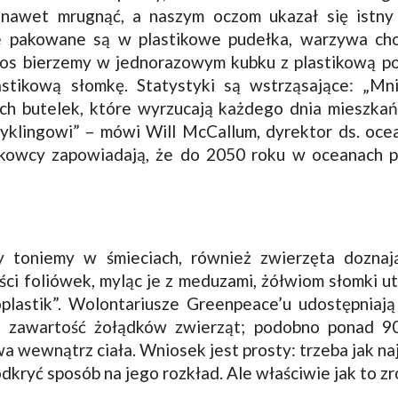
y nawet mrugnąć, a naszym oczom ukazał się istny
e pakowane są w plastikowe pudełka, warzywa ch
nos bierzemy w jednorazowym kubku z plastikową p
astikową słomkę. Statystyki są wstrząsające: „Mn
ch butelek, które wyrzucają każdego dnia mieszkańc
yklingowi” – mówi Will McCallum, dyrektor ds. oce
kowcy zapowiadają, że do 2050 roku w oceanach p
 toniemy w śmieciach, również zwierzęta doznaj
ści foliówek, myląc je z meduzami, żółwiom słomki u
oplastik”. Wolontariusze Greenpeace’u udostępniają 
ą zawartość żołądków zwierząt; podobno ponad 
 wewnątrz ciała. Wniosek jest prosty: trzeba jak n
odkryć sposób na jego rozkład. Ale właściwie jak to zr