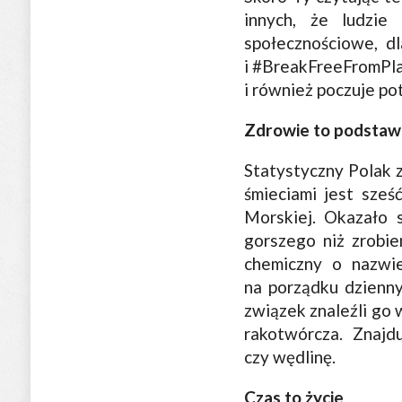
innych, że ludzi
społecznościowe, d
i #BreakFreeFromPla
i również poczuje po
Zdrowie to podstaw
Statystyczny Polak 
śmieciami jest sześ
Morskiej. Okazało s
gorszego niż zrobie
chemiczny o nazwie
na porządku dzienny
związek znaleźli go 
rakotwórcza. Znajd
czy wędlinę.
Czas to życie