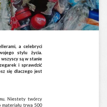
lerami, a celebryci
ojego stylu życia.
e wszyscy są w stanie
 zegarek i sprawdzić
sz się dlaczego jest
mu. Niestety twórcy
o materiału trwa 500