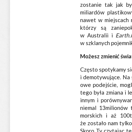
zostanie tak jak b
miliardów plastiko
nawet w miejscach n
którzy są zaniepo
w Australii i
Earth
w szklanych pojemnik
Możesz zmienić świa
Często spotykamy się
i demotywujące. Na ś
owe podejście, mogli
tego była zmiana i l
innym i porównywan
niemal 13milionów 
morskich i aż 100
że zostało nam tylko
Skoro Ty czytając te