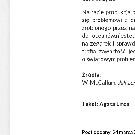
Na razie produkcja 
się problemowi z d
zrobionego przez na
do oceanów,niestet
na zegarek i sprawd
trafia zawartość j
o światowym problemi
Źródła:
W. McCallum:
Jak ze
Tekst: Agata Linca
Post dodany:
24 marca 