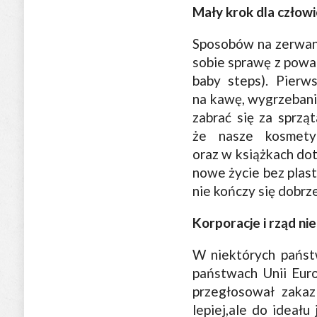
Mały krok dla człowie
Sposobów na zerwanie
sobie sprawę z powag
baby steps). Pierw
na kawę, wygrzebanie
zabrać się za sprząt
że nasze kosmetyk
oraz w książkach do
nowe życie bez plast
nie kończy się dobrze
Korporacje i rząd ni
W niektórych państ
państwach Unii Euro
przegłosował zakaz
lepiej,ale do ideału