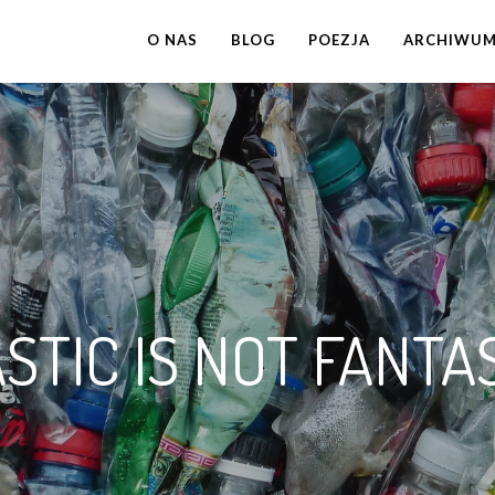
O NAS
BLOG
POEZJA
ARCHIWU
STIC IS NOT FANTA