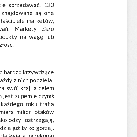
się sprzedawać. 120
a znajdowane są one
łaściciele marketów,
kowań. Markety
Zero
rodukty na wagę lub
złość.
ono bardzo krzywdzące
ażdy z nich podzielał
za swój kraj, a celem
m jest zupełnie czymś
każdego roku trafia
miera milion ptaków
olodzy ostrzegają,
zie już tylko gorzej.
dla świata, przekonaj