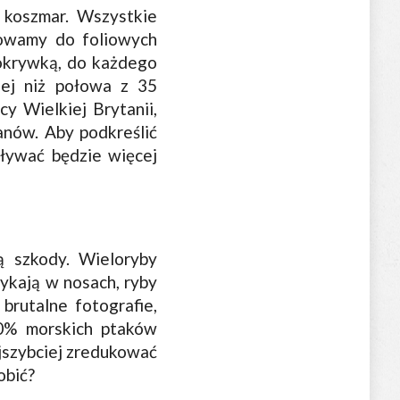
 koszmar. Wszystkie
owamy do foliowych
okrywką, do każdego
iej niż połowa z 35
y Wielkiej Brytanii,
anów. Aby podkreślić
ływać będzie więcej
ą szkody. Wieloryby
tykają w nosach, ryby
brutalne fotografie,
90% morskich ptaków
ajszybciej zredukować
obić?