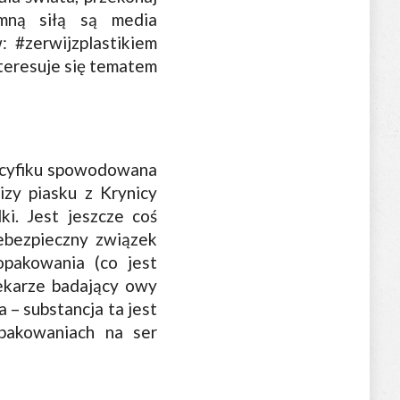
mną siłą są media
 #zerwijzplastikiem
teresuje się tematem
Pacyfiku spowodowana
izy piasku z Krynicy
ki. Jest jeszcze coś
iebezpieczny związek
opakowania (co jest
Lekarze badający owy
 – substancja ta jest
opakowaniach na ser