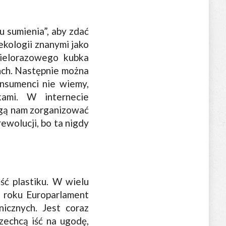
u sumienia”, aby zdać
ekologii znanymi jako
wielorazowego kubka
unch. Następnie można
konsumenci nie wiemy,
kami. W internecie
ogą nam zorganizować
ewolucji, bo ta nigdy
ć plastiku. W wielu
m roku Europarlament
icznych. Jest coraz
 zechcą iść na ugodę,