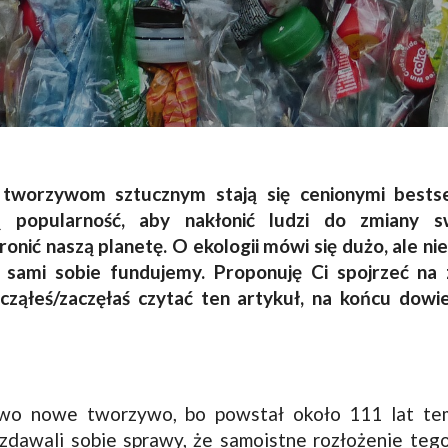
 tworzywom sztucznym stają się cenionymi bestsel
ą popularność, aby nakłonić ludzi do zmiany sw
ronić naszą planetę. O ekologii mówi się dużo, ale ni
e sami sobie fundujemy. Proponuję Ci spojrzeć na
acząłeś/zaczęłaś czytać ten artykuł, na końcu dowie
owo nowe tworzywo, bo powstał około 111 lat te
dawali sobie sprawy, że samoistne rozłożenie teg