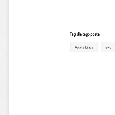
Tagi dla tego posta:
Agata Linca
eko