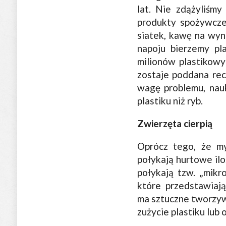
lat. Nie zdążyliśm
produkty spożywcz
siatek, kawę na wy
napoju bierzemy pl
milionów plastikowy
zostaje poddana rec
wagę problemu, nau
plastiku niż ryb.
Zwierzęta cierpią
Oprócz tego, że my
połykają hurtowe ilo
połykają tzw. „mikr
które przedstawiaj
ma sztuczne tworzywa
zużycie plastiku lub 