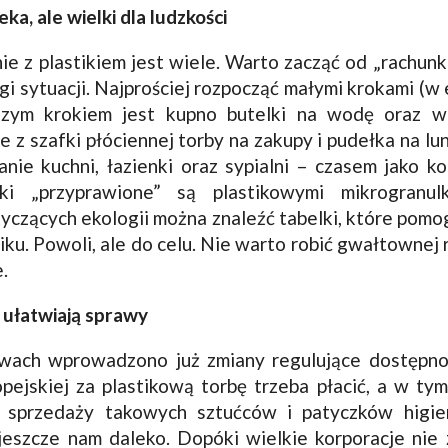
ka, ale wielki dla ludzkości
 z plastikiem jest wiele. Warto zacząć od „rachunk
i sytuacji. Najprościej rozpocząć małymi krokami (w 
szym krokiem jest kupno butelki na wodę oraz 
 z szafki płóciennej torby na zakupy i pudełka na l
anie kuchni, łazienki oraz sypialni – czasem jako 
i „przyprawione” są plastikowymi mikrogranul
tyczących ekologii można znaleźć tabelki, które pom
iku. Powoli, ale do celu. Nie warto robić gwałtownej r
.
e ułatwiają sprawy
wach wprowadzono już zmiany regulujące dostępnoś
pejskiej za plastikową torbę trzeba płacić, a w ty
 sprzedaży takowych sztućców i patyczków higien
 jeszcze nam daleko. Dopóki wielkie korporacje nie