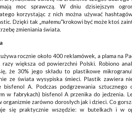
e mają moc sprawczą. W dniu dzisiejszym ogro
latego korzystając z nich można używać hashtagów:
stic. Dzięki tak „małemu”krokowi być może ktoś zain
trzebę zmieniania świata.
a
zużywa rocznie około 400 reklamówek, a plama na 
ć razy większa od powierzchni Polski. Robiono anal
ię, że 30% jego składu to plastikowe mikrogranul
nie ze świata wysypiska śmieci. Plastik zawiera n
 bisfenol A. Podczas podgrzewania sztucznego 
m w fabrykach) bisfenol A przenika do jedzenia. 
w organizmie zarówno dorosłych jak i dzieci. Co gorsza
uje się praktycznie wszędzie: w butelkach i w 