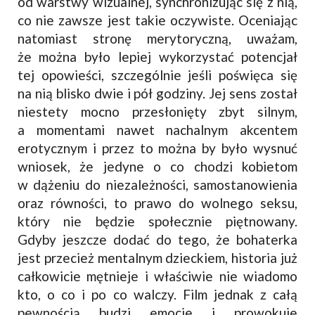
od warstwy wizualnej, synchronizując się z nią,
co nie zawsze jest takie oczywiste. Oceniając
natomiast stronę merytoryczną, uważam,
że można było lepiej wykorzystać potencjał
tej opowieści, szczególnie jeśli poświęca się
na nią blisko dwie i pół godziny. Jej sens został
niestety mocno przesłonięty zbyt silnym,
a momentami nawet nachalnym akcentem
erotycznym i przez to można by było wysnuć
wniosek, że jedyne o co chodzi kobietom
w dążeniu do niezależności, samostanowienia
oraz równości, to prawo do wolnego seksu,
który nie będzie społecznie piętnowany.
Gdyby jeszcze dodać do tego, że bohaterka
jest przecież mentalnym dzieckiem, historia już
całkowicie mętnieje i właściwie nie wiadomo
kto, o co i po co walczy. Film jednak z całą
pewnością budzi emocje i prowokuje