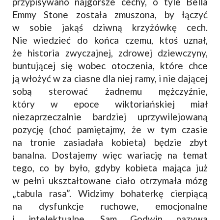
przypisywano najgorsze cechy, o tyle Bella
Emmy Stone została zmuszona, by łączyć
w sobie jakąś dziwną krzyżówkę cech.
Nie wiedzieć do końca czemu, ktoś uznał,
że historia zwyczajnej, zdrowej dziewczyny,
buntującej się wobec otoczenia, które chce
ją włożyć w za ciasne dla niej ramy, i nie dającej
sobą sterować żadnemu mężczyźnie,
który w epoce wiktoriańskiej miał
niezaprzeczalnie bardziej uprzywilejowaną
pozycję (choć pamiętajmy, że w tym czasie
na tronie zasiadała kobieta) będzie zbyt
banalna. Dostajemy więc wariację na temat
tego, co by było, gdyby kobieta mająca już
w pełni ukształtowane ciało otrzymała mózg
„tabula rasa”. Widzimy bohaterkę cierpiącą
na dysfunkcje ruchowe, emocjonalne
i intelektualne. Sam Godwin nazywa