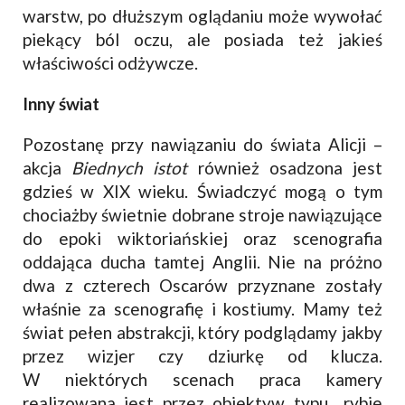
warstw, po dłuższym oglądaniu może wywołać
piekący ból oczu, ale posiada też jakieś
właściwości odżywcze.
Inny świat
Pozostanę przy nawiązaniu do świata Alicji –
akcja
Biednych istot
również osadzona jest
gdzieś w XIX wieku. Świadczyć mogą o tym
chociażby świetnie dobrane stroje nawiązujące
do epoki wiktoriańskiej oraz scenografia
oddająca ducha tamtej Anglii. Nie na próżno
dwa z czterech Oscarów przyznane zostały
właśnie za scenografię i kostiumy. Mamy też
świat pełen abstrakcji, który podglądamy jakby
przez wizjer czy dziurkę od klucza.
W niektórych scenach praca kamery
realizowana jest przez obiektyw typu „rybie