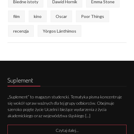
Biedne istoty
Dawid Hornik
Emma Stone
film
kino
Oscar
Poor Things
recenzja
Yórgos Lánthimos
Suplement
„Suplement” to magazyn studencki. Tematyka pisma koncentruje
się wokół spraw ważnych dla tej grupy odbiorców. Obejmuje
szeroko pojęte życie Uczelni i bieżące wydarzenia z życia
akademickiego oraz województwa śląskiego [...]
Czytaj dalej...