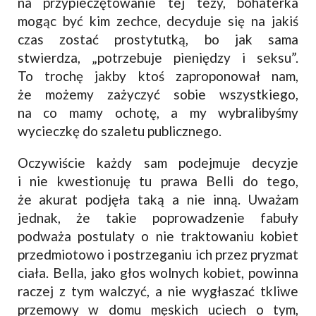
na przypieczętowanie tej tezy, bohaterka
mogąc być kim zechce, decyduje się na jakiś
czas zostać prostytutką, bo jak sama
stwierdza, „potrzebuje pieniędzy i seksu”.
To trochę jakby ktoś zaproponował nam,
że możemy zażyczyć sobie wszystkiego,
na co mamy ochotę, a my wybralibyśmy
wycieczkę do szaletu publicznego.
Oczywiście każdy sam podejmuje decyzje
i nie kwestionuję tu prawa Belli do tego,
że akurat podjęła taką a nie inną. Uważam
jednak, że takie poprowadzenie fabuły
podważa postulaty o nie traktowaniu kobiet
przedmiotowo i postrzeganiu ich przez pryzmat
ciała. Bella, jako głos wolnych kobiet, powinna
raczej z tym walczyć, a nie wygłaszać tkliwe
przemowy w domu męskich uciech o tym,