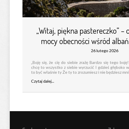
„Witaj, piękna pastereczko” – 
mocy obecności wśród albań
26 lutego 2026
„Boję się, że cię do siebie zrażę Bardzo się tego boj
chcę to wszystko z siebie wyrzucić I gdzieś głęboko w
to być właśnie ty Że ty to zrozumiesz i nie będziesz mnie
Czytaj dalej...