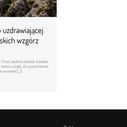
o uzdrawiającej
skich wzgórz
ę! Choć jednocześnie bardzo
 sercu czuję, że powinieneś
 oceniał [...]