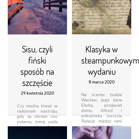
Sisu, czyli
Klasyka w
fiński
steampunkowy
sposób na
wydaniu
szczęście
8 marca 2020
29 kwietnia 2020
Na scenie: hrabia
Wacław, jego żona
Elwira, przyjaciel
Czy można trwać w
domu Alfred i
radosnym nastroju,
pokojówka Justysia
gdy za oknem noc
Relacje między nimi
polarna, śnieg pada
oraz przeniesienie
już w październiku, a
ich losów z XIX-
temperatury zimą
wiecznych salonów
sięgają nawet -20