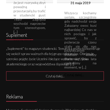
że jest rozrywką zbyt
31 maja 2019
poważną i
przestarzałą by trafić
Wszyscy kochamy
w studencki gust
seriale, szczególnie
Teatr Zagłębia
gdy nadchodzi sesja
wychodzi naprzeciw
Zakazany owoc kusi
tym stereotypom,
najbardziej Co nas w
[...]
Suplement
nich pociąga i jak
sprawić, by z
Czytaj dalej...
pożeracza czasu
stały się dla nas
„Suplement” to magazyn studencki. Tematyka pisma koncentruje
pożytecznym
się wokół spraw ważnych dla tej grupy odbiorców. Obejmuje
źródłem wiedzy
Stało się! Dwa lata
szeroko pojęte życie Uczelni i bieżące wydarzenia z życia
czekaliśmy na
akademickiego oraz województwa śląskiego [...]
moment, w [...]
Czytaj dalej...
Czytaj dalej...
Reklama