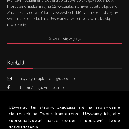
Magazyn „Suplement” dociera do prawie 30 tysięcy studentów,
którzy zgromadzeni są na 12 wydziałach Uniwersytetu Śląskiego.
Zapraszamy do współpracy wszystkich, którym nie jest obojętny
świat nauki oraz kultury. Jesteśmy otwarci i gotowi na każdą
propozycję.
Dowiedz się więcej...
Kontakt
magazyn.suplement@us.edu.pl
fb.com/magazynsuplement
731 502 800
Używając tej strony, zgadzasz się na zapisywanie
Zapisz się do newslettera!
ciasteczek na Twoim komputerze. Używamy ich, aby
spersonalizować nasze usługi i poprawić Twoje
doświadczenia.