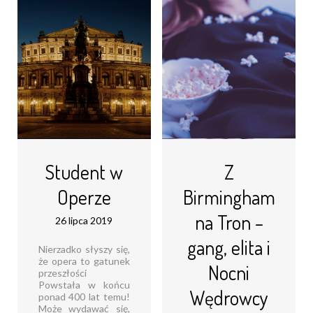
do współczesności
stopni W czym tkwi
zdecydowanie
tajemnica fińskiej
zwiastują dobrą
pogody ducha i co
zabawę!
sprawiło, że naród
Przeniesienie [...]
ten został
okrzyknięty [...]
Czytaj dalej...
Czytaj dalej...
Student w
Z
Operze
Birmingham
na Tron –
26 lipca 2019
gang, elita i
Nierzadko słyszy się,
że opera to gatunek
Nocni
przeszłości
Powstała w końcu
Wędrowcy
ponad 400 lat temu!
Może wydawać się,