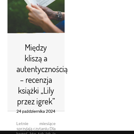
Między
kliszą a
autentycznością
– recenzja
książki „Lily
przez igrek”
24 października 2024
Letnie miesiące
sprzyjają czytaniu Dla
kogoś, kto tak jak ja