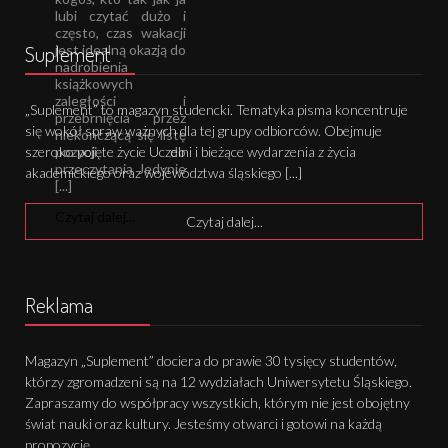
lubi czytać dużo i
często, czas wakacji
Suplement
jest idealną okazją do
nadrobienia
książkowych
zaległości i
„Suplement” to magazyn studencki. Tematyka pisma koncentruje
przebrnięcia przez
się wokół spraw ważnych dla tej grupy odbiorców. Obejmuje
niekończącą się listę
pozycji do
szeroko pojęte życie Uczelni i bieżące wydarzenia z życia
przeczytania Jedynie
akademickiego oraz województwa śląskiego [...]
[...]
Czytaj dalej...
Czytaj dalej...
Reklama
Magazyn „Suplement” dociera do prawie 30 tysięcy studentów,
którzy zgromadzeni są na 12 wydziałach Uniwersytetu Śląskiego.
Zapraszamy do współpracy wszystkich, którym nie jest obojętny
świat nauki oraz kultury. Jesteśmy otwarci i gotowi na każdą
propozycję.