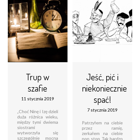
informatyki, która
myślach ciche,
obejmuje okres
cichuteńkie „tak, ależ
około [...]
[...]
Czytaj dalej...
Czytaj dalej...
Trup w
Jeść, pić i
szafie
niekoniecznie
spać!
11 stycznia 2019
7 stycznia 2019
„Choć Ninę i Izę dzieli
duża różnica wieku,
między tymi dwiema
Patrzyłem na ciebie
siostrami
przez ramię,
wytworzyła się
zerkałem na ciebie
szczególnie mocna
non stop Tak bardzo