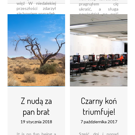
więź W niedalekiej
pragnąłem cię
przeszłości zdarzył
ukraść, a sługa
się bowiem wypadek,
powiedział „no, no!”
który zostawił w ich
Już nie wiem, co
psychice głębokie
myśleć, co robić, ten
blizny i sprowokował
kredens przyciąga
[...]
mój wzrok
Gospodarz się kręci i
Czytaj dalej...
winem mnie nęci, na
[...]
Czytaj dalej...
Z nudą za
Czarny koń
pan brat
triumfuje!
19 stycznia 2018
7 października 2017
It is no fun being a
Sześć dni i ponad