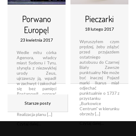
Porwano
Pieczarki
Europę!
18 lutego 2017
23 kwietnia 2017
Wyruszyłem czym
prędzej, żeby zdążyć
przed przyjazdem
Wedle mitu córka
ostatniego
Agenora, władcy
autobusu do Czarnej
miast Sydonu i Tyru,
Biały Zawsze
słynęła z niezwykłej
punktualny Nie może
urody Zeus,
być inaczej Pojazd
ujrzawszy ją, wpadł
marki Ikarus miał
w zachwyt i zakochał
odjechać
się bez pamięci
punktualnie o 1737 z
Postanowił porwać
przystanku
piękność,
Starsze posty
„Burkowice
przybierając postać
Centrum” w kierunku
śnieżnobiałego byka
obrzeży [...]
Realizacja planu [...]
Czytaj dalej...
Czytaj dalej...