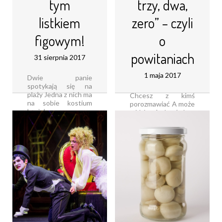
tym
trzy, dwa,
listkiem
zero” – czyli
figowym!
o
powitaniach
31 sierpnia 2017
1 maja 2017
Dwie panie
spotykają się na
plaży Jedna z nich ma
Chcesz z kimś
na sobie kostium
porozmawiać A może
kąpielowy
widzisz, że ktoś chce
zaprojektowany
porozmawiać z Tobą
przez Anete
Albo… zarówno Ty,
Kellerman, czyli
jak i druga osoba
jednoczęściowy strój
macie chęć
pozbawiony ozdób,
pokonwersować, ale
mający rękawki,
nikt nie chce zrobić
okrągły dekolt i
pierwszego kroku
nogawki sięgające
Czekacie, czekacie,
połowy uda Kobieta
czekacie (…) i
wchodzi w [...]
czekacie… Jeśli [...]
Czytaj dalej...
Czytaj dalej...