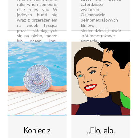
ruler when someone
czterdzieści
else rules you W
wydarzeń
jednych budzi się
Osiemnaście
wraz z przerażeniem
pełnometrażowych
na widok tysiąca
filmów,
puzzli składających
siedemdziesiąt dwie
się na niebo, morze
krótkometrażowe
lub ocean Inni,
animacje,
doświadczając jej,
sześćdziesiąt
kartkują z prędkością
dziewięć
światła zawierające
wideoklipów oraz
opisy [...]
trzydzieści trzy gry
wideo Tak wyglądał
Czytaj dalej...
Ars Independent
Festival [...]
Czytaj dalej...
Koniec z
„Elo, elo,