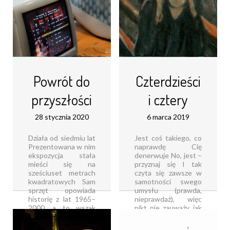
Powrót do
Czterdzieści
przyszłości
i cztery
28 stycznia 2020
6 marca 2019
Działa od siedmiu lat
Jest coś takiego, co
Prezentowana w nim
naprawdę Cię
ekspozycja stała
denerwuje No, jest –
mieści się na
przyznaj się I tak
sześciuset metrach
czyta się zawsze w
kwadratowych Sam
samotności swego
sprzęt opowiada
umysłu (prawda,
historię z lat 1965–
nieprawdaż), więc
2000, a to wszak
nikt nie zauważy, jak
jedynie połowa
potwierdzisz Tylko
pełnej historii
wypowiedz w