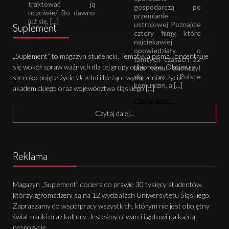
traktować ją
gospodarczą po
uczciwie/ Bo dawno
przemianie
już się, [...]
ustrojowej Poznajcie
Suplement
cztery filmy, które
Czytaj dalej...
najciekawiej
opowiedziały o
„Suplement” to magazyn studencki. Tematyka pisma koncentruje
tamtych czasach 32
się wokół spraw ważnych dla tej grupy odbiorców. Obejmuje
lata temu skończył
się w Polsce
szeroko pojęte życie Uczelni i bieżące wydarzenia z życia
komunizm, a [...]
akademickiego oraz województwa śląskiego [...]
Czytaj dalej...
Czytaj dalej...
Reklama
Magazyn „Suplement” dociera do prawie 30 tysięcy studentów,
którzy zgromadzeni są na 12 wydziałach Uniwersytetu Śląskiego.
Zapraszamy do współpracy wszystkich, którym nie jest obojętny
świat nauki oraz kultury. Jesteśmy otwarci i gotowi na każdą
propozycję.