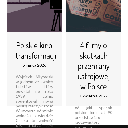
Polskie kino
4 filmy o
transformacji
skutkach
przemiany
5 marca 2026
ustrojowej
Wojciech Młynarski
w jednym ze swoich
w Polsce
tekstów, który
powstał po roku
1 kwietnia 2022
1989 celnie
spuentował nową
polską rzeczywistość
W jaki sposób
W utworze W szkole
polskie kino lat 90
wolności stwierdził:
przedstawiało
Czemu ta wolność
rzeczywistość
taka trudna,/ Jeśli
społeczno-