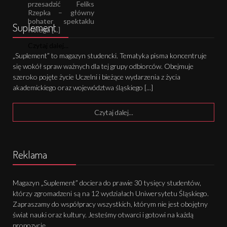
przesadzić Feliks
Rzepka – główny
bohater spektaklu
Suplement
Kolega [...]
Czytaj dalej...
„Suplement” to magazyn studencki. Tematyka pisma koncentruje
się wokół spraw ważnych dla tej grupy odbiorców. Obejmuje
szeroko pojęte życie Uczelni i bieżące wydarzenia z życia
akademickiego oraz województwa śląskiego [...]
Czytaj dalej...
Reklama
Magazyn „Suplement” dociera do prawie 30 tysięcy studentów,
którzy zgromadzeni są na 12 wydziałach Uniwersytetu Śląskiego.
Zapraszamy do współpracy wszystkich, którym nie jest obojętny
świat nauki oraz kultury. Jesteśmy otwarci i gotowi na każdą
propozycję.