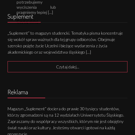
potrzebujemy
wyciszenia lub
pragniemy lepiej [...]
Suplement
Czytaj dalej...
„Suplement” to magazyn studencki. Tematyka pisma koncentruje
się wokół spraw ważnych dla tej grupy odbiorców. Obejmuje
szeroko pojęte życie Uczelni i bieżące wydarzenia z życia
akademickiego oraz województwa śląskiego [...]
Czytaj dalej...
Reklama
Magazyn „Suplement” dociera do prawie 30 tysięcy studentów,
którzy zgromadzeni są na 12 wydziałach Uniwersytetu Śląskiego.
Zapraszamy do współpracy wszystkich, którym nie jest obojętny
świat nauki oraz kultury. Jesteśmy otwarci i gotowi na każdą
propozycję.