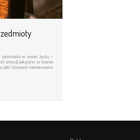
przedmioty
 zaistniała w moim życiu –
ść emocji jaką jest w stanie
 w jaki słowami namalowano