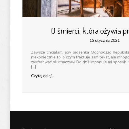
O śmierci, która ożywia 
15 stycznia 2021
Zawsze chciałam, aby piosenka Odchodząc Republiki
niekoniecznie to, o czym traktuje sam tekst, ale mnogo
zaoferować słuchaczowi Do dziś imponuje mi sposób,
[...]
Czytaj dalej...