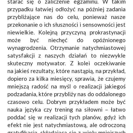
starać się o zaliczenie egzaminu. W takim
przypadku łatwiej odłożyć na później zadania
przybliżające nas do celu, ponieważ nasze
przekonanie o ich słuszności i sensowności jest
niewielkie. Kolejną przyczyną prokrastynacji
może być niechęć do opóźnionego
wynagrodzenia. Otrzymanie natychmiastowej
satysfakcji z naszych działań to niezwykle
skuteczny motywator. Z kolei oczekiwanie
na jakieś rezultaty, które nastąpią, na przykład,
dopiero za kilka miesięcy, sprawia, że czujemy
mniejszą radość na myśl o realizacji jakiegoś
podzadania, które przybliży nas do oddalonego
czasowo celu. Dobrym przykładem może być
nauka języka czy trening na siłowni – łatwo
poddać się w realizacji tych planów, gdyż ich
efekt nie jest natychmiastową, ale odroczoną
gratyfikacją, składającą się z wielu mniejszych