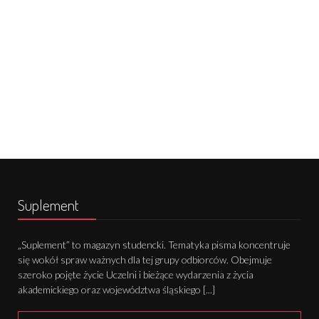
Suplement
„Suplement” to magazyn studencki. Tematyka pisma koncentruje
się wokół spraw ważnych dla tej grupy odbiorców. Obejmuje
szeroko pojęte życie Uczelni i bieżące wydarzenia z życia
akademickiego oraz województwa śląskiego [...]