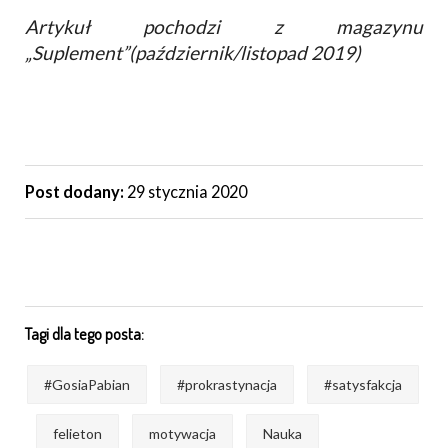
Artykuł pochodzi z magazynu
„Suplement”(październik/listopad 2019)
Post dodany:
29 stycznia 2020
Tagi dla tego posta:
#GosiaPabian
#prokrastynacja
#satysfakcja
felieton
motywacja
Nauka