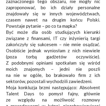
zaznaczonego tego obszaru, nie mogły nic
zaproponować, bo ich działy personalne
znajdowały się w innych województwach,
czasem nawet na drugim końcu Polski.
Powstaje pytanie – po co ta mapka?
Być może dla osób studiujących kierunki
związane z finansami, IT czy inżynierią targi
zakończyły się sukcesem – nie mnie osądzać.
Osobiście jednak wyniosłam z nich niewiele
(poza torbą gadżetów oczywiście).
Z podobnymi opiniami spotkałam się wśród
moich znajomych – jedni nie poszli
na nie w ogóle, bo brakowało firm z ich
sektorów, pozostali wychodzili zawiedzeni.
Moja konkluzja brzmi następująco: Absolvent
Talent Days to pomysł fajny, głównie
ze względu na możliwość rozmowy
z pracodawcami w luźnej, niezobowiązującej