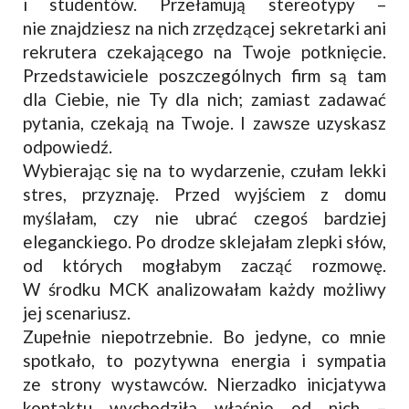
i studentów. Przełamują stereotypy –
nie znajdziesz na nich zrzędzącej sekretarki ani
rekrutera czekającego na Twoje potknięcie.
Przedstawiciele poszczególnych firm są tam
dla Ciebie, nie Ty dla nich; zamiast zadawać
pytania, czekają na Twoje. I zawsze uzyskasz
odpowiedź.
Wybierając się na to wydarzenie, czułam lekki
stres, przyznaję. Przed wyjściem z domu
myślałam, czy nie ubrać czegoś bardziej
eleganckiego. Po drodze sklejałam zlepki słów,
od których mogłabym zacząć rozmowę.
W środku MCK analizowałam każdy możliwy
jej scenariusz.
Zupełnie niepotrzebnie. Bo jedyne, co mnie
spotkało, to pozytywna energia i sympatia
ze strony wystawców. Nierzadko inicjatywa
kontaktu wychodziła właśnie od nich –