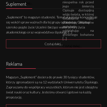
niespełna rok przed
Suplement
Czytaj dalej...
jego śmiercią
Opisuje dystopijną
wizję świata, w której
„Suplement” to magazyn studencki. Tematyka pisma koncentruje
totalitarne rządy
się wokół spraw ważnych dla tej grupy odbiorców. Obejmuje
przejmują władzę w
państwie,
szeroko pojęte życie Uczelni i bieżące wydarzenia z życia
oddziałując na
akademickiego oraz województwa śląskiego [...]
głównego bohatera
[...]
Czytaj dalej...
Czytaj dalej...
Reklama
Magazyn „Suplement” dociera do prawie 30 tysięcy studentów,
którzy zgromadzeni są na 12 wydziałach Uniwersytetu Śląskiego.
Zapraszamy do współpracy wszystkich, którym nie jest obojętny
świat nauki oraz kultury. Jesteśmy otwarci i gotowi na każdą
propozycję.