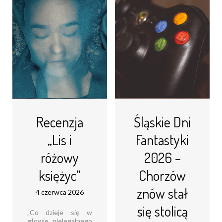
dyrektorem
generowania
zarządzającym Ford
rozprawek na język
Polska o przyszłości
polski, ale realnym
rynku
narzędziem do
motoryzacyjnego,
codziennej pracy,
rozwoju
również na
elektromobilności
uczelniach Jako
oraz kierunku, w
student z coraz
jakim zmierza branża
większą ciekawością
motoryzacyjna [...]
[...]
Czytaj dalej...
Czytaj dalej...
Recenzja
Śląskie Dni
„Lis i
Fantastyki
różowy
2026 –
księżyc”
Chorzów
znów stał
4 czerwca 2026
się stolicą
„Co dzieje się w
głowie nielegalnego