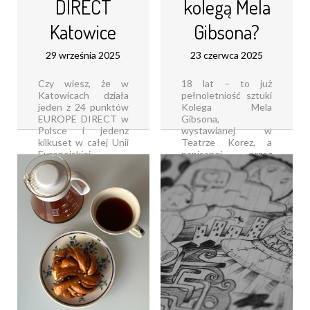
DIRECT
kolegą Mela
pewnym
zaskoczeniem [...]
Katowice
Gibsona?
Czytaj dalej...
29 września 2025
23 czerwca 2025
Czy wiesz, że w
18 lat – to już
Katowicach działa
pełnoletniość sztuki
jeden z 24 punktów
Kolega Mela
EUROPE DIRECT w
Gibsona,
Polsce i jedenz
wystawianej w
kilkuset w całej Unii
Teatrze Korez, a
Europejskiej
napisanej przez
EUROPE DIRECT
Tomasza Jachimka W
Katowice,
grudniu 2007 roku
prowadzony przez
odbyła się
Fundację Viribus
prapremiera tego
Unitis, to miejsce, w
monologu
którym każdy uczeń,
artystycznego, który
student, nauczyciel,
po dziś dzień bawi
[...]
publiczność, [...]
Czytaj dalej...
Czytaj dalej...