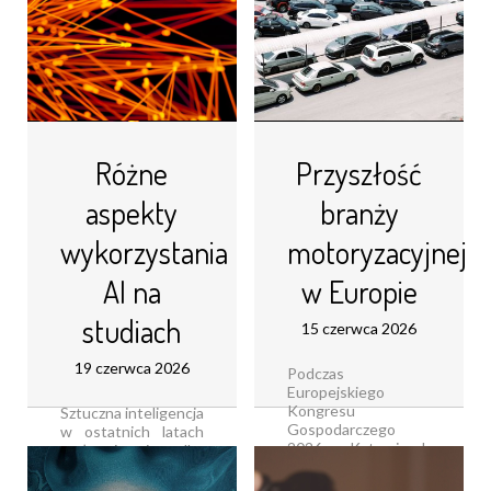
Różne
Przyszłość
aspekty
branży
wykorzystania
motoryzacyjnej
AI na
w Europie
studiach
15 czerwca 2026
19 czerwca 2026
Podczas
Europejskiego
Kongresu
Sztuczna inteligencja
Gospodarczego
w ostatnich latach
2026 w Katowicach
stała się nie tylko
rozmawialiśmy z
zabawką do
Atillą Szabo,
tworzenia grafik i