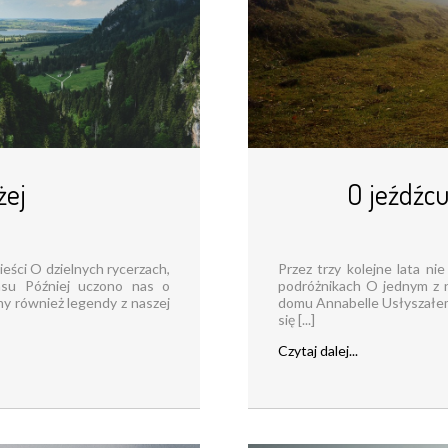
żej
O jeźdźcu,
eści O dzielnych rycerzach,
Przez trzy kolejne lata ni
lasu Później uczono nas o
podróżnikach O jednym z n
śmy również legendy z naszej
domu Annabelle Usłyszałem 
się [...]
Czytaj dalej...