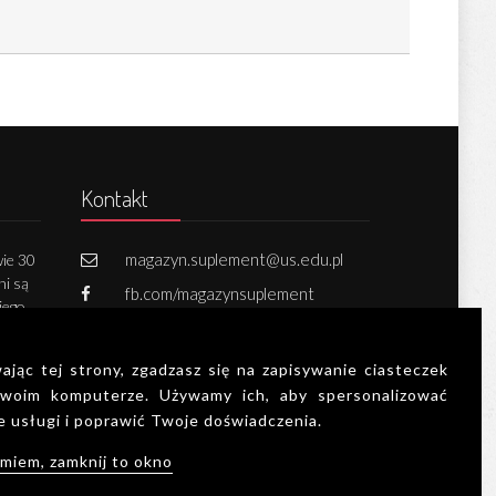
Kontakt
magazyn.suplement@us.edu.pl
ie 30
ni są
fb.com/magazynsuplement
iego.
731 502 800
h,
oraz
ając tej strony, zgadzasz się na zapisywanie ciasteczek
 każdą
Zapisz się do newslettera!
woim komputerze. Używamy ich, aby spersonalizować
e usługi i poprawić Twoje doświadczenia.
Deklaracja dostępności
miem, zamknij to okno