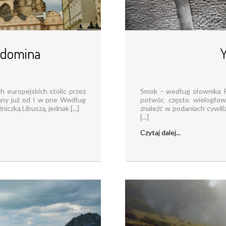
 domina
ch europejskich stolic przez
Smok – według słownika P
kany już od I w pne Według
potwór, często wielogło
iczką Libuszą, jednak [...]
znaleźć w podaniach cywiliz
[...]
Czytaj dalej...