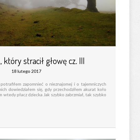
 który stracił głowę cz. III
18 lutego 2017
e potrafiłem zapomnieć o nieznajomej i o tajemniczych
ich dowiedziałem się, gdy przechodziłem akurat koło
wtedy płacz dziecka Jak szybko zabrzmiał, tak szybko