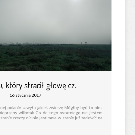
, który stracił głowę cz. I
16 stycznia 2017
nej polanie zawyło jakieś zwierzę Mógłby być to pies
pieprzony wilkołak Co do tego ostatniego nie jestem
stanie rzeczy nic nie jest mnie w stanie już zadziwić na