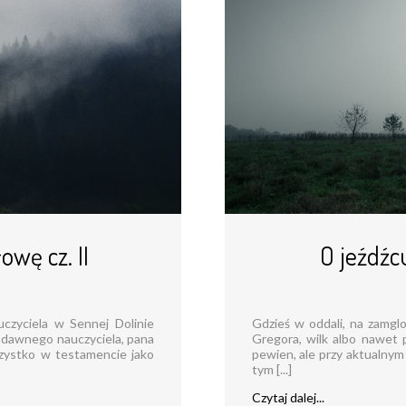
owę cz. II
O jeźdźcu
czyciela w Sennej Dolinie
Gdzieś w oddali, na zamglo
i dawnego nauczyciela, pana
Gregora, wilk albo nawet 
zystko w testamencie jako
pewien, ale przy aktualnym 
tym [...]
Czytaj dalej...