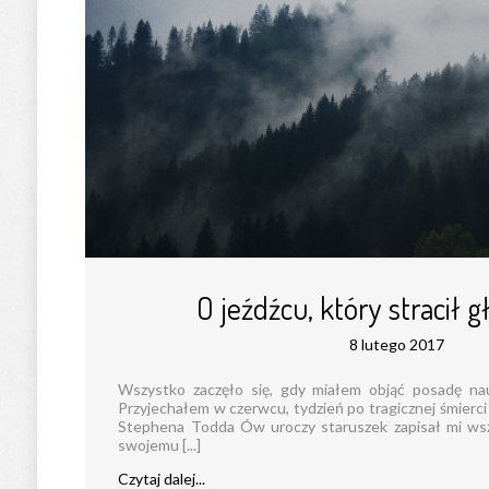
O jeźdźcu, który stracił gł
8 lutego 2017
Wszystko zaczęło się, gdy miałem objąć posadę nau
Przyjechałem w czerwcu, tydzień po tragicznej śmierc
Stephena Todda Ów uroczy staruszek zapisał mi ws
swojemu [...]
Czytaj dalej...