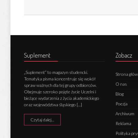
Suplement
Zobacz
„Suplement” to magazyn studencki.
Strona głó
Tematyka pisma koncentruje się wokół
O nas
spraw ważnych dla tej grupy odbiorców.
Obejmuje szeroko pojęte życie Uczelni i
Blog
bieżące wydarzenia z życia akademickiego
Poezja
oraz województwa śląskiego [...]
Archiwum
Czytaj dalej...
Reklama
Polityka pr