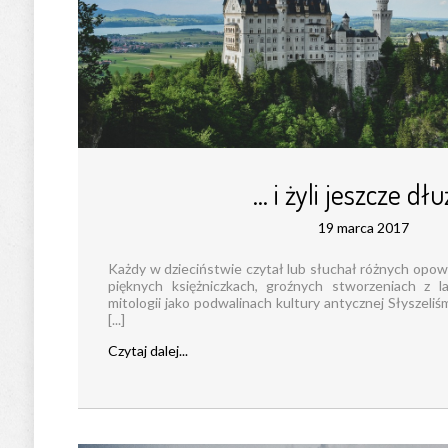
… i żyli jeszcze dłu
19 marca 2017
Każdy w dzieciństwie czytał lub słuchał różnych opowi
pięknych księżniczkach, groźnych stworzeniach z 
mitologii jako podwalinach kultury antycznej Słyszeli
[...]
Czytaj dalej...