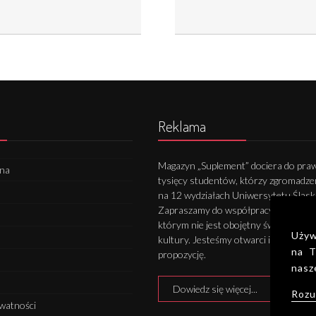
Reklama
Magazyn „Suplement” dociera do praw
wna
tysięcy studentów, którzy zgromadze
na 12 wydziałach Uniwersytetu Śląsk
Zapraszamy do współpracy wszystkic
którym nie jest obojętny świat nauki 
Używ
kultury. Jesteśmy otwarci i gotowi na
na T
propozycję.
nasz
Dowiedz się więcej...
Rozu
ywatności