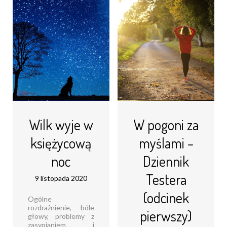
wystąpienia Albo
cały świat został
patrzeć z
zredukowany do
optymizmem w
rozmiarów małego
przyszłość, gdy cały
pokoju, co też
świat wydaje się
niechybnie odbiło się
walić nam na głowę
na naszym
Są osoby, które to
samopoczuciu i
potrafią, być [...]
systemie wartości
Nowy [...]
Czytaj dalej...
Czytaj dalej...
Wilk wyje w
W pogoni za
księżycową
myślami –
noc
Dziennik
Testera
9 listopada 2020
(odcinek
Ogólne
rozdrażnienie, bóle
pierwszy)
głowy, problemy z
zasypianiem i