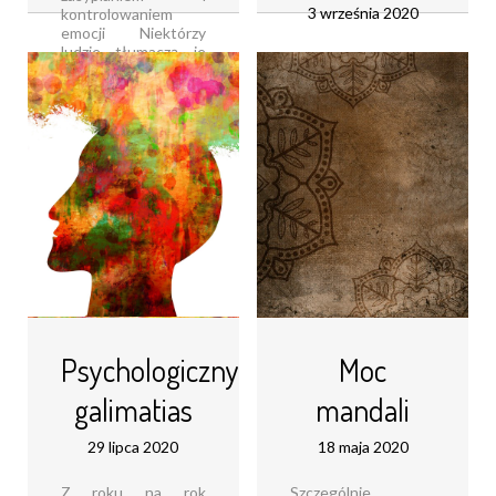
3 września 2020
kontrolowaniem
emocji Niektórzy
ludzie tłumaczą je
Spacer według
fazami, w jakich
słownika PWN
znajduje się księżyc
oznacza „chodzenie,
Czy naturalny
przejście się na
satelita Ziemi
świeżym powietrzu
faktycznie oddziałuje
dla przyjemności lub
na ludzkośćLegendy
dla zdrowia”
o Srebrnym
Powiązane są z nim
GlobieJuż [...]
słowa: spacerowy,
spacerek,
Czytaj dalej...
spacerować,
spacerowicz A Ty
Spacerujesz
spacerkiem Jesteś
spacerowiczem [...]
Czytaj dalej...
Psychologiczny
Moc
galimatias
mandali
29 lipca 2020
18 maja 2020
Z roku na rok
Szczególnie