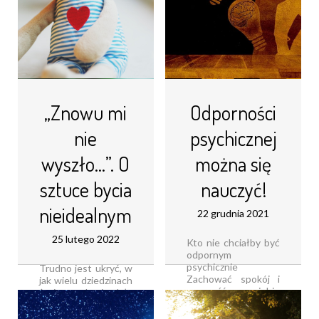
„Znowu mi
Odporności
nie
psychicznej
wyszło…”. O
można się
sztuce bycia
nauczyć!
nieidealnym
22 grudnia 2021
25 lutego 2022
Kto nie chciałby być
odpornym
psychicznie
Trudno jest ukryć, w
Zachować spokój i
jak wielu dziedzinach
pewność siebie
życia pandemia dała
w trakcie
nam się we znaki
publicznego
Nagle okazało się, że