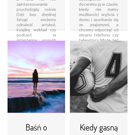
zainteresowanie
docenimy ją w czasie,
psychologią rośnie
kiedy nie mamy
Dziś bez zbędnej
możliwości wyjścia z
fatygi możemy
domu i spotkania się
odnaleźć artykuł,
ze znajomymi, a
książkę, wykład czy
chcemy odpocząć od
podcast w
ekranu telefonu czy
przystępny sposób
telewizora Może też
rozkładający
okazać się
psychikę na części
wybawieniem, gdy
Wciąż jednak
potrzebujemy
pokutują związane z
wyciszenia lub
nią mity, a [...]
pragniemy lepiej [...]
Czytaj dalej...
Czytaj dalej...
Baśń o
Kiedy gasną