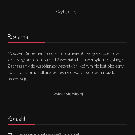
Czytaj dalej...
Reklama
Magazyn „Suplement” dociera do prawie 30 tysięcy studentów,
którzy zgromadzeni są na 12 wydziałach Uniwersytetu Śląskiego.
Zapraszamy do współpracy wszystkich, którym nie jest obojętny
świat nauki oraz kultury. Jesteśmy otwarci i gotowi na każdą
propozycję.
Dowiedz się więcej...
Kontakt
magazyn.suplement@us.edu.pl