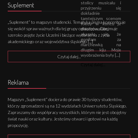
stolicy musicalu i
Suplement
przyjrzeniu się
dokładnie
tamtejszym scenom
„Suplement” to magazyn studencki. Tematyka pisma koncentruje
Kiedy w końcu je
się wokół spraw ważnych dla tej grupy odbiorców. Obejmuje
zrealizowałam,
okazało się, że
szeroko pojęte życie Uczelni i bieżące wydarzenia z życia
goniłam za
akademickiego oraz województwa śląskiego [...]
marchewką na
długim kiju Moje
wyobrażenia były [...]
Czytaj dalej...
Czytaj dalej...
Reklama
Magazyn „Suplement” dociera do prawie 30 tysięcy studentów,
którzy zgromadzeni są na 12 wydziałach Uniwersytetu Śląskiego.
Zapraszamy do współpracy wszystkich, którym nie jest obojętny
świat nauki oraz kultury. Jesteśmy otwarci i gotowi na każdą
propozycję.