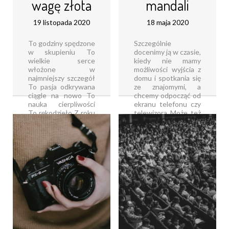
wagę złota
mandali
19 listopada 2020
18 maja 2020
To godziny spędzone
Szczególnie
w skupieniu To
docenimy ją w czasie,
wielkie serce
kiedy nie mamy
włożone w
możliwości wyjścia z
najmniejszy szczegół
domu i spotkania się
To pasja odkrywana
ze znajomymi, a
ciągle na nowo To
chcemy odpocząć od
nauka cierpliwości
ekranu telefonu czy
To rękodzieło Z roku
telewizora Może też
na rok rośnie popyt
okazać się
na wyroby
wybawieniem, gdy
handmade W
potrzebujemy
dzisiejszych czasach
wyciszenia lub
rękodzieło jest [...]
pragniemy lepiej [...]
Czytaj dalej...
Czytaj dalej...