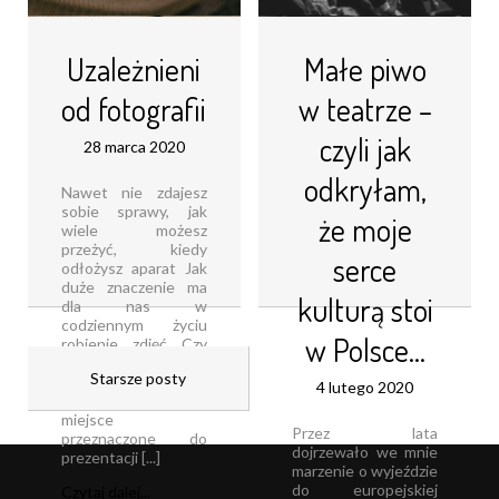
Uzależnieni
Małe piwo
od fotografii
w teatrze –
czyli jak
28 marca 2020
odkryłam,
Nawet nie zdajesz
sobie sprawy, jak
że moje
wiele możesz
przeżyć, kiedy
serce
odłożysz aparat Jak
duże znaczenie ma
kulturą stoi
dla nas w
codziennym życiu
w Polsce…
robienie zdjęć Czy
naprawdę wszystkie
Starsze posty
są nam potrzebne
4 lutego 2020
Galeria sztuki to
miejsce
Przez lata
przeznaczone do
dojrzewało we mnie
prezentacji [...]
marzenie o wyjeździe
do europejskiej
Czytaj dalej...