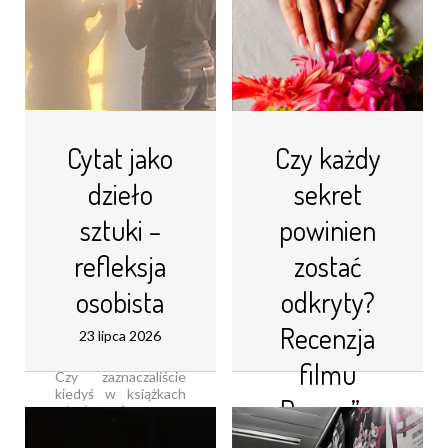
Cytat jako
Czy każdy
dzieło
sekret
sztuki –
powinien
refleksja
zostać
osobista
odkryty?
Recenzja
23 lipca 2026
filmu
Czy zaznaczaliście
kiedyś w książkach
„Drama” w
zdania, fragmenty,
tak by potem móc do
reżyserii
nich wrócić Lub