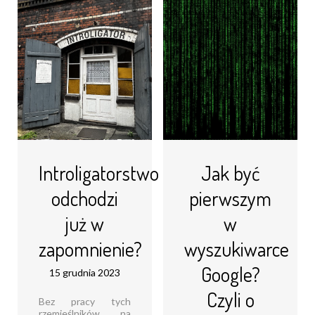
dyrektorem
książkach Już
zarządzającym Ford
tłumaczę i zgodziły
Polska o przyszłości
się podzielić swoim
rynku
doświadczeniem
motoryzacyjnego,
studiów, pracy jako
rozwoju
tłumaczki oraz
elektromobilności
rekomendacjami
oraz kierunku, w
książkowymi!
jakim zmierza branża
Aleksandra: [...]
motoryzacyjna [...]
Czytaj dalej...
Czytaj dalej...
Introligatorstwo
Jak być
odchodzi
pierwszym
już w
w
zapomnienie?
wyszukiwarce
Google?
15 grudnia 2023
Czyli o
Bez pracy tych
rzemieślników na