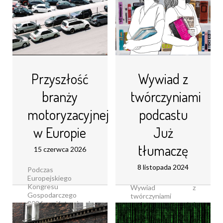
Przyszłość
Wywiad z
branży
twórczyniami
motoryzacyjnej
podcastu
w Europie
Już
tłumaczę
15 czerwca 2026
8 listopada 2024
Podczas
Europejskiego
Kongresu
Wywiad z
Gospodarczego
twórczyniami
2026 w Katowicach
podcastu Już
rozmawialiśmy z
tłumaczę Ela i Paya
Atillą Szabo,
tworzą podcast o