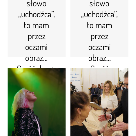
słowo
słowo
„uchodźca”,
„uchodźca”,
to mam
to mam
przez
przez
oczami
oczami
obraz…
obraz…
Część druga
Część
pierwsza
19 listopada 2021
10 listopada 2021
Jaka była Pani
najbardziej brutalna
sprawa
Wymuszone aborcje,
Najmocniejsza
gwałty, tortury,
sprawa miała miejsce
prześladowania – w
kilka miesięcy po
procedurach
tym, jak trafiłam do
uchodźczych to
fundacji Moja
niestety realia
klientka wyszła za
krzywd, którym