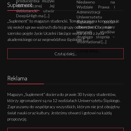
producentka muzyki
Niedawno na
Suplement
elektronicznej Jej
Wydziale Prawa i
debiutancki utwór
Administracji
Deep&High ma [...]
Uniwersytetu
„Suplement” to magazyn studencki. Tematyka pisma koncentruje
Śląskiego został
Czytaj dalej...
utworzony nowy
się wokół spraw ważnych dla tej grupy odbiorców. Obejmuje
kierunek studiów
szeroko pojęte życie Uczelni i bieżące wydarzenia z życia
drugiego stopnia –
akademickiego oraz województwa śląskiego [...]
International [...]
Czytaj dalej...
Czytaj dalej...
Reklama
Magazyn „Suplement” dociera do prawie 30 tysięcy studentów,
którzy zgromadzeni są na 12 wydziałach Uniwersytetu Śląskiego.
Zapraszamy do współpracy wszystkich, którym nie jest obojętny
świat nauki oraz kultury. Jesteśmy otwarci i gotowi na każdą
propozycję.