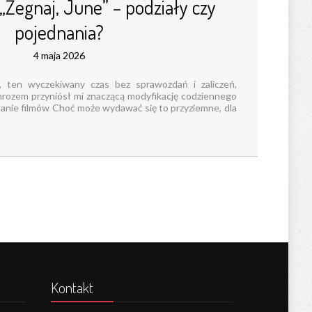
„Żegnaj, June” – podziały czy
pojednania?
4 maja 2026
 ten wyczekiwany czas bez sprawozdań i zaliczeń,
mrozem przyniósł mi znaczącą modyfikację codziennego
danie filmów Choć może wydawać się to przyziemne, dla
Kontakt