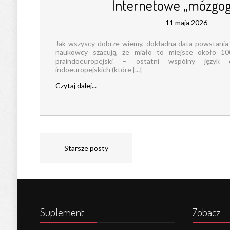
Internetowe „mózgog
11 maja 2026
Jak wszyscy dobrze wiemy, dokładna data powstania j
naukowcy szacują, że miało to miejsce około 10
praindoeuropejski – ostatni wspólny język 
indoeuropejskich (które [...]
Czytaj dalej...
Starsze posty
Suplement
Zobacz