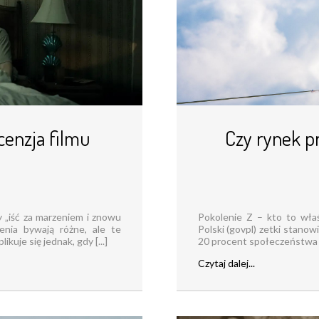
cenzja filmu
Czy rynek p
y „iść za marzeniem i znowu
Pokolenie Z – kto to wła
enia bywają różne, ale te
Polski (govpl) zetki stanow
uje się jednak, gdy [...]
20 procent społeczeństwa Ci 
Czytaj dalej...