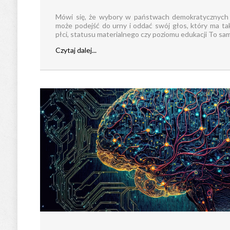
Mówi się, że wybory w państwach demokratycznych
może podejść do urny i oddać swój głos, który ma tak
płci, statusu materialnego czy poziomu edukacji To samo 
Czytaj dalej...