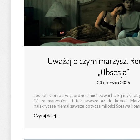
Uważaj o czym marzysz. Re
„Obsesja”
23 czerwca 2026
Joseph Conrad w „Lordzie Jimie” zawarł taką myśl, ab
iść za marzeniem, i tak zawsze aż do końca” Marz
najskrytsze niemal zawsze dotyczą miłości Sprawa komplik
Czytaj dalej...