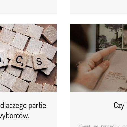
 dlaczego partie
Czy 
wyborców.
‘’Świat się kończy” – m