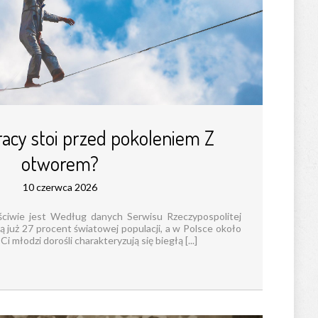
racy stoi przed pokoleniem Z
otworem?
10 czerwca 2026
ściwie jest Według danych Serwisu Rzeczypospolitej
ią już 27 procent światowej populacji, a w Polsce około
młodzi dorośli charakteryzują się biegłą [...]