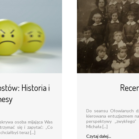
tów: Historia i
Recen
nesy
Do seansu Ołowianych dz
kierowana entuzjazmem na m
perspektywy „zwykłego” 
ę skrywa osoba mijająca Was
Michała [...]
trzymać się i zapytać: „Co
hciałbyś teraz [...]
Czytaj dalej...