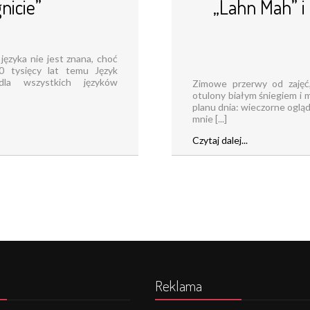
nicie”
„Lahn Mah” i 
ęzyka nie jest znana, choć
0 tysięcy lat temu Język
dla wszystkich języków
Zimowe przerwy od zajęć,
otulony białym śniegiem i 
planu dnia: wieczorne oglą
mnie [...]
Czytaj dalej...
Reklama