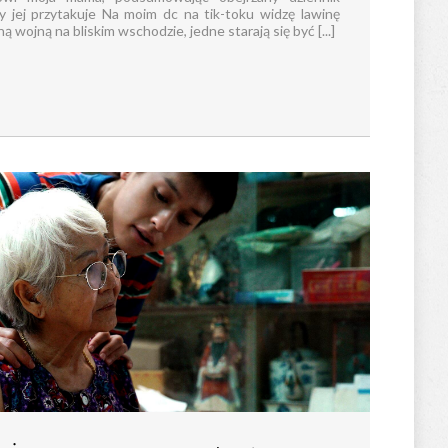
ny jej przytakuje Na moim dc na tik-toku widzę lawinę
 wojną na bliskim wschodzie, jedne starają się być [...]