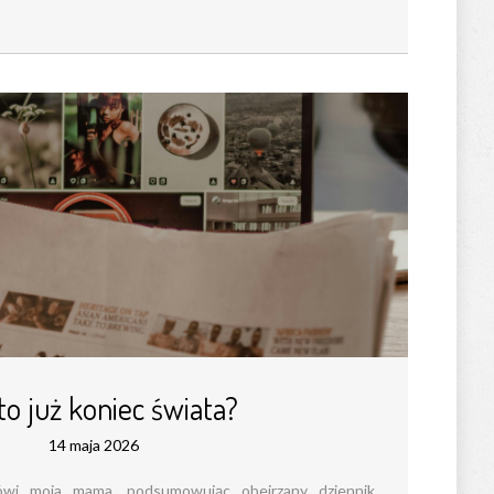
to już koniec świata?
14 maja 2026
ówi moja mama, podsumowując obejrzany dziennik