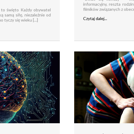
informacyjny, reszta rodzi
filmików związanych z obecną
 to święto Każdy obywatel
ą samą siłę, niezależnie od
Czytaj dalej...
tyczy się wieku [...]