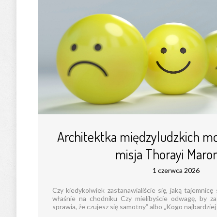
Architektka międzyludzkich mos
misja Thorayi Maro
1 czerwca 2026
Czy kiedykolwiek zastanawialiście się, jaką tajemnic
właśnie na chodniku Czy mielibyście odwagę, by za
sprawia, że czujesz się samotny” albo „Kogo najbardziej c